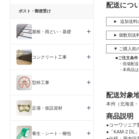
配送につ
ポスト・郵便受け
追加送料
屋根・雨どい・基礎
個数別送
ご購入前
コンクリート工事
■ご注文条件
現場配送
本商品は
型枠工事
配送対象
本州（北海道・
足場・仮設資材
商品説明
●コーワソニア
●「KAM-2 D
養生・シート・梱包
●仕様：屋内設