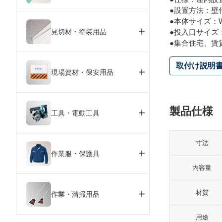
●設置方法：壁
●本体サイズ：W50
見切材・塗装用品
●投入口サイズ：W
●集合住宅、賃
取付け説明
現場資材・保安用品
製品仕様
工具・電動工具
寸法
作業服・保護具
内容量
材質
作業・清掃用品
用途