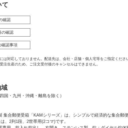
いて
の確認
料の確認
の確認事項
には対応しておりません。配送先は、会社・店舗・個人宅等をご指定くださ
受注生産のため、ご注文受付後のキャンセルはできません。
地域
四国・九州・沖縄・離島を除く）
製 集合郵便受箱「KAMシリーズ」は、シンプルで経済的な集合郵
L」は、2列1段、2世帯用(2コマ)です。
置専用、前入れ前出し、右開き、ステンレス製、錠：ダイヤル錠(KEY