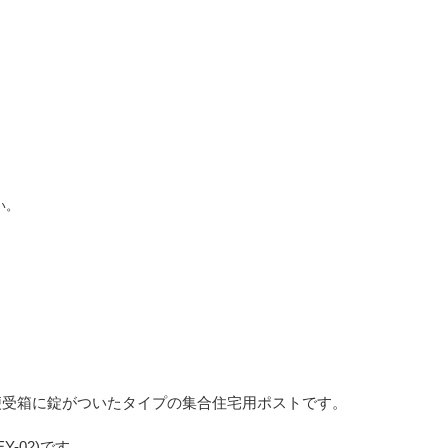
い。
便受箱に錠がついたタイプの集合住宅用ポストです。
-02)です。