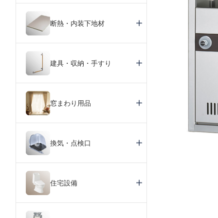
断熱・内装下地材
建具・収納・手すり
窓まわり用品
換気・点検口
住宅設備