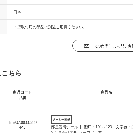
日本
・壁取付用の部品は別途ご用意ください。
はこちら
商品コード
商品名
品番
B590700000399
部屋番号シール【1階用：101～120】文字色：白
NS-1
S-1 集合住宅用 コーワソニア