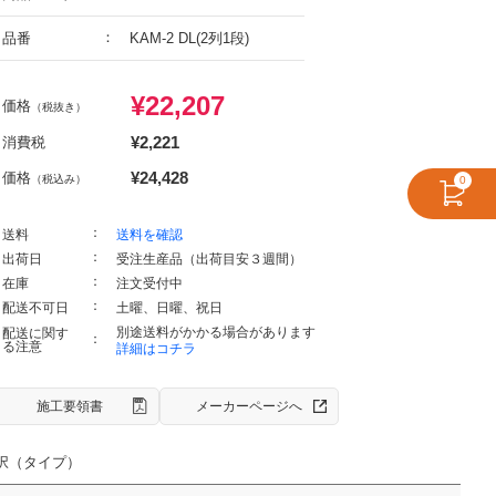
品番
KAM-2 DL(2列1段)
¥
22,207
価格
（税抜き）
¥
2,221
消費税
¥
24,428
価格
（税込み）
0
送料
送料を確認
出荷日
受注生産品（出荷目安３週間）
在庫
注文受付中
配送不可日
土曜、日曜、祝日
別途送料がかかる場合があります
配送に関す
る注意
詳細はコチラ
施工要領書
メーカーページへ
択（タイプ）