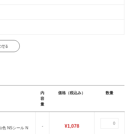
内
価格（税込み）
数量
容
量
¥
1,078
-
色 NSシール N