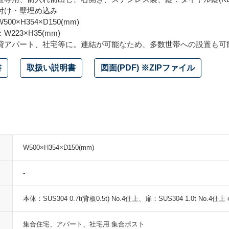
付け・壁埋め込み
0×H354×D150(mm)
223×H35(mm)
貸アパート、社宅等に。連結が可能なため、多数世帯への設置も可
書
取扱い説明書
図面(PDF) ※ZIPファイル
W500×H354×D150(mm)
-
本体：SUS304 0.7t(背板0.5t) No.4仕上、扉：SUS304 1.0t No
集合住宅、アパート、社宅用 集合ポスト