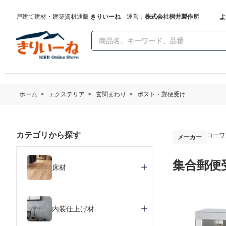
よ
戸建て建材・建築資材通販
きりいーね
運営：
株式会社桐井製作所
ホーム
>
エクステリア
>
玄関まわり
>
ポスト・郵便受け
カテゴリから探す
コーワ
メーカー
集合郵便受
床材
内装仕上げ材