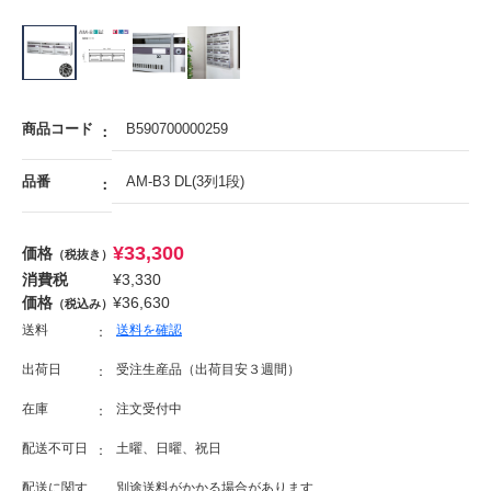
商品コード
B590700000259
品番
AM-B3 DL(3列1段)
¥
33,300
価格
（税抜き）
消費税
¥
3,330
価格
¥
36,630
（税込み）
送料
送料を確認
出荷日
受注生産品（出荷目安３週間）
在庫
注文受付中
配送不可日
土曜、日曜、祝日
配送に関す
別途送料がかかる場合があります