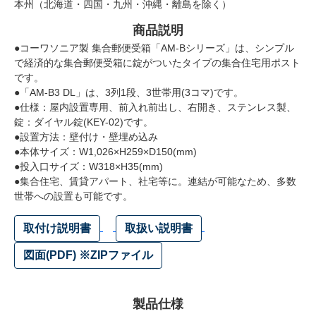
本州（北海道・四国・九州・沖縄・離島を除く）
商品説明
●コーワソニア製 集合郵便受箱「AM-Bシリーズ」は、シンプル
で経済的な集合郵便受箱に錠がついたタイプの集合住宅用ポスト
です。
●「AM-B3 DL」は、3列1段、3世帯用(3コマ)です。
●仕様：屋内設置専用、前入れ前出し、右開き、ステンレス製、
錠：ダイヤル錠(KEY-02)です。
●設置方法：壁付け・壁埋め込み
●本体サイズ：W1,026×H259×D150(mm)
●投入口サイズ：W318×H35(mm)
●集合住宅、賃貸アパート、社宅等に。連結が可能なため、多数
世帯への設置も可能です。
取付け説明書
取扱い説明書
図面(PDF) ※ZIPファイル
製品仕様