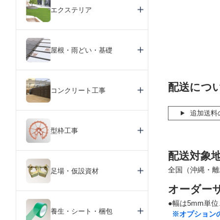
エクステリア
屋根・雨どい・基礎
配送につ
コンクリート工事
追加送料
型枠工事
配送対象
全国（沖縄・離
足場・仮設資材
オーダー
●幅は5mm単
養生・シート・梱包
※オプション