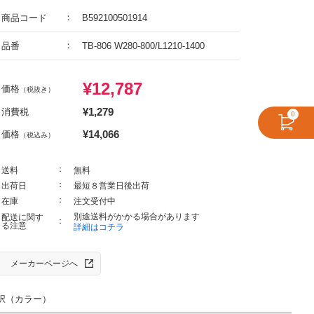
商品コード
B592100501914
品番
TB-806 W280-800/L1210-1400
¥
12,787
価格
（税抜き）
¥
1,279
消費税
0
¥
14,066
価格
（税込み）
送料
無料
出荷日
最短８営業日後出荷
在庫
注文受付中
別途送料がかかる場合があります
配送に関す
る注意
詳細はコチラ
メーカーページへ
択（カラー）