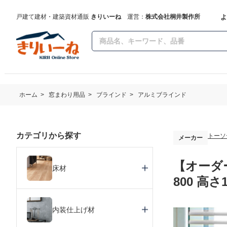
よ
戸建て建材・建築資材通販
きりいーね
運営：
株式会社桐井製作所
ホーム
>
窓まわり用品
>
ブラインド
>
アルミブラインド
カテゴリから探す
トーソ
メーカー
【オーダ
床材
800 高さ1
内装仕上げ材