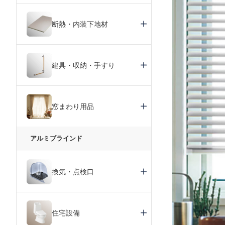
断熱・内装下地材
建具・収納・手すり
窓まわり用品
アルミブラインド
換気・点検口
住宅設備