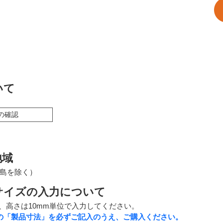
いて
の確認
地域
島を除く）
サイズの入力について
位、高さは10mm単位で入力してください。
の「製品寸法」を必ずご記入のうえ、ご購入ください。