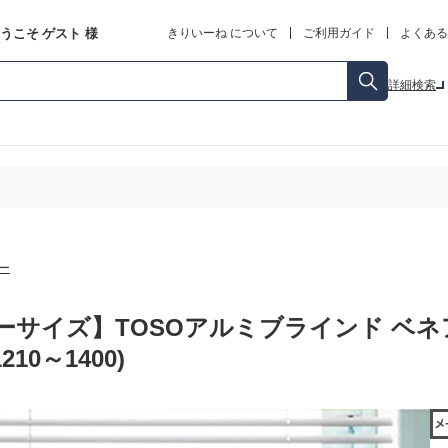
うこそ
ゲスト
様
きりいーね について
ご利用ガイド
よくある
詳細検索
ー
ーサイズ】TOSOアルミブラインド ベネア
210～1400)