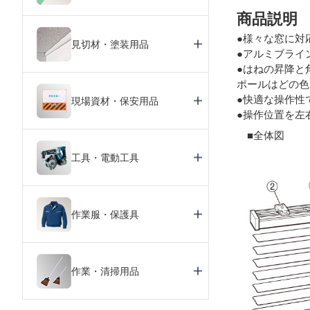
商品説明
●様々な窓に対
見切材・塗装用品
●アルミブライ
●はねの昇降と
ポールはどの色
●快適な操作性
現場資材・保安用品
●操作位置を左
■全体図
工具・電動工具
作業服・保護具
作業・清掃用品