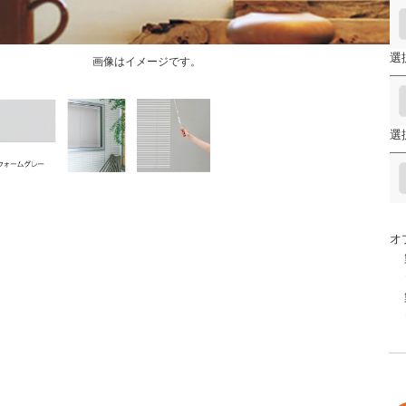
選
画像はイメージです。
選
オ