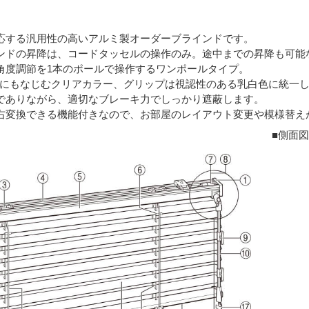
応する汎用性の高いアルミ製オーダーブラインドです。
ンドの昇降は、コードタッセルの操作のみ。途中までの昇降も可能
角度調節を1本のポールで操作するワンポールタイプ。
にもなじむクリアカラー、グリップは視認性のある乳白色に統一
でありながら、適切なブレーキ力でしっかり遮蔽します。
右変換できる機能付きなので、お部屋のレイアウト変更や模様替え
■側面図