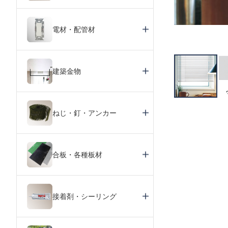
電材・配管材
建築金物
ねじ・釘・アンカー
合板・各種板材
接着剤・シーリング