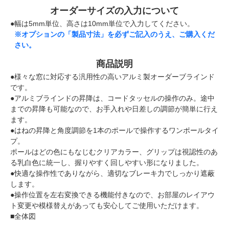
オーダーサイズの入力について
●幅は5mm単位、高さは10mm単位で入力してください。
※オプションの「製品寸法」を必ずご記入のうえ、ご購入くだ
さい。
商品説明
●様々な窓に対応する汎用性の高いアルミ製オーダーブラインド
です。
●アルミブラインドの昇降は、コードタッセルの操作のみ。途中
までの昇降も可能なので、お手入れや日差しの調節が簡単に行え
ます。
●はねの昇降と角度調節を1本のポールで操作するワンポールタイ
プ。
ポールはどの色にもなじむクリアカラー、グリップは視認性のあ
る乳白色に統一し、握りやすく回しやすい形になりました。
●快適な操作性でありながら、適切なブレーキ力でしっかり遮蔽
します。
●操作位置を左右変換できる機能付きなので、お部屋のレイアウ
ト変更や模様替えがあっても安心してご使用いただけます。
■全体図