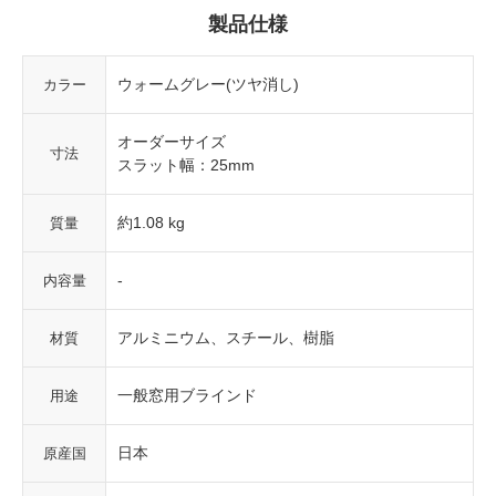
製品仕様
ウォームグレー(ツヤ消し)
カラー
オーダーサイズ
寸法
スラット幅：25mm
約1.08 kg
質量
-
内容量
アルミニウム、スチール、樹脂
材質
一般窓用ブラインド
用途
日本
原産国