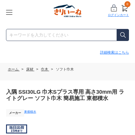
0
ログイン
カート
詳細検索はこちら
ホーム
>
床材
>
巾木
>
ソフト巾木
入隅 SSI30LG 巾木Sプラス専用 高さ30mm用 ラ
イトグレー ソフト巾木 簡易施工 東都積水
東都積水
メーカー