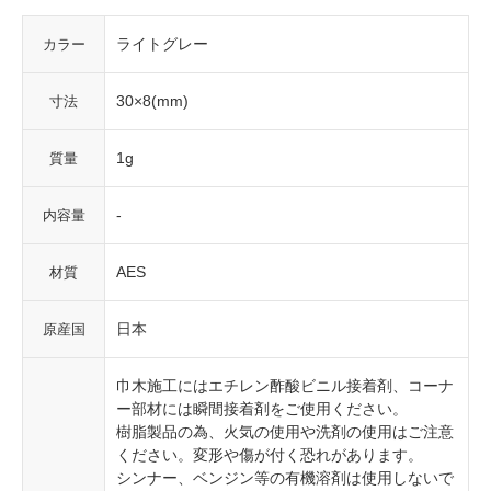
ライトグレー
カラー
30×8(mm)
寸法
1g
質量
-
内容量
AES
材質
日本
原産国
巾木施工にはエチレン酢酸ビニル接着剤、コーナ
ー部材には瞬間接着剤をご使用ください。
樹脂製品の為、火気の使用や洗剤の使用はご注意
ください。変形や傷が付く恐れがあります。
シンナー、ベンジン等の有機溶剤は使用しないで