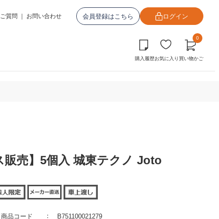
会員登録はこちら
ログイン
ご質問
｜
お問い合わせ
0
購入履歴
お気に入り
買い物かご
ス販売】5個入 城東テクノ Joto
商品コード
B751100021279