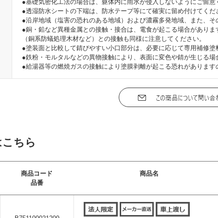
●基礎気密化工法の場合は、躯体内に雨水が侵入しないようにご留意
●透湿防水シートの下端は、防水テープ等にて確実に留め付けてくだ
●沿岸地域（塩害の恐れのある地域）および濃霧多発地域、また、そ
●銅・鉛など異種金属との接触・接合は、電食が起こる場合がありま
（銅系防蟻処理木材など）との接触も同様に注意してください。
●塗装面と比較して錆びやすい小口部分は、必要に応じて専用補修塗
●鉄粉・モルタルなどの異物接触により、表面に変色や錆が生じる場
●給湯器等の燃焼ガスの接触により塗膜剥離が起こる恐れがあります
はこちら
商品コード
商品名
品番