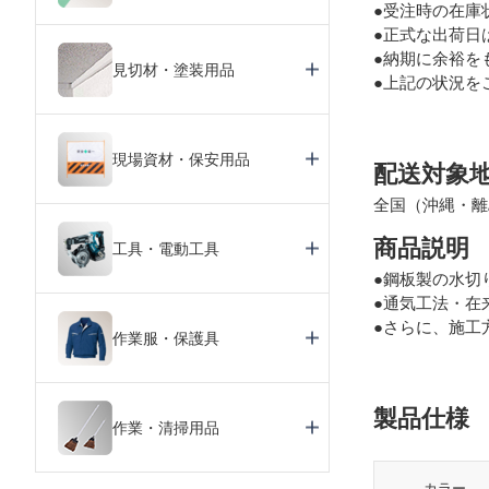
●受注時の在庫
●正式な出荷日
●納期に余裕を
見切材・塗装用品
●上記の状況を
現場資材・保安用品
配送対象
全国（沖縄・離
商品説明
工具・電動工具
●鋼板製の水切
●通気工法・在
●さらに、施工
作業服・保護具
製品仕様
作業・清掃用品
カラー