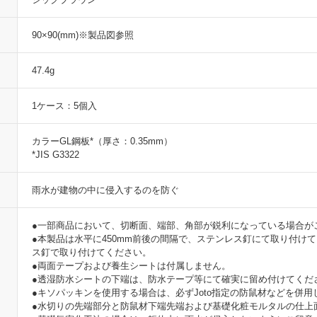
90×90(mm)※製品図参照
47.4g
1ケース：5個入
カラーGL鋼板*（厚さ：0.35mm）
*JIS G3322
雨水が建物の中に侵入するのを防ぐ
●一部商品において、切断面、端部、角部が鋭利になっている場合が
●本製品は水平に450mm前後の間隔で、ステンレス釘にて取り付け
ス釘で取り付けてください。
●両面テープおよび養生シートは付属しません。
●透湿防水シートの下端は、防水テープ等にて確実に留め付けてくだ
●キソパッキンを使用する場合は、必ずJoto指定の防鼠材などを併用
●水切りの先端部分と防鼠材下端先端および基礎化粧モルタルの仕上