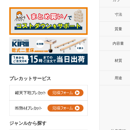
寸法
質量
内容量
材質
用途
プレカットサービス
ジャンルから探す