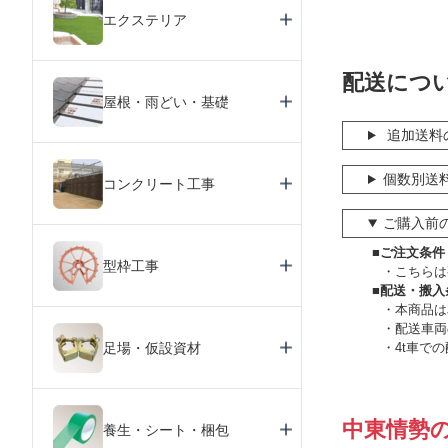
エクステリア
配送につ
屋根・雨どい・基礎
追加送料
個数別送
コンクリート工事
ご購入前
■ご注文条件
型枠工事
こちらは
■配送・搬入
本商品は
配送車両
足場・仮設資材
4t車で
中東情勢
養生・シート・梱包