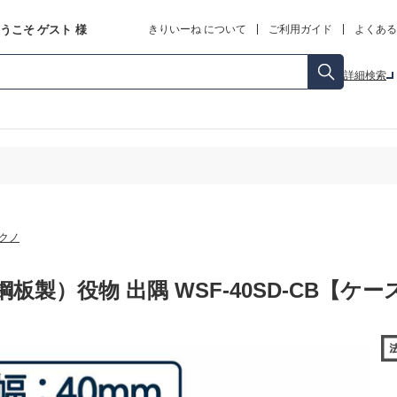
うこそ
ゲスト
様
きりいーね について
ご利用ガイド
よくある
詳細検索
クノ
板製）役物 出隅 WSF-40SD-CB【ケー