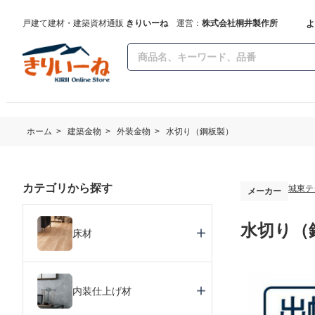
よ
戸建て建材・建築資材通販
きりいーね
運営：
株式会社桐井製作所
ホーム
>
建築金物
>
外装金物
>
水切り（鋼板製）
カテゴリから探す
城東テ
メーカー
水切り（鋼
床材
内装仕上げ材