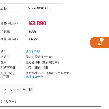
品番
WSF-40SD-CB
¥
3,890
価格
（税抜き）
¥
389
消費税
¥
4,279
価格
（税込み）
0
送料
送料を確認
出荷日
最短４営業日後出荷
在庫
注文受付中（出荷制限中）
配送不可日
土曜、日曜、祝日
別途送料がかかる場合があります
配送に関す
る注意
詳細はコチラ
メーカーページへ
択（カラー）