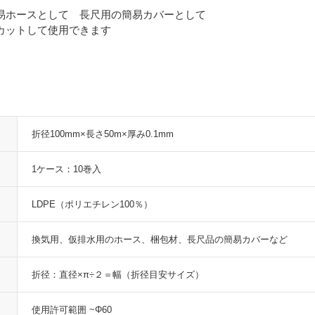
易ホースとして 長尺用の簡易カバーとして
カットして使用できます
折径100mm×長さ50m×厚み0.1mm
1ケース：10巻入
LDPE（ポリエチレン100％）
換気用、仮排水用のホース、梱包材、長尺品の簡易カバーなど
折径：直径×π÷２＝幅（折径目安サイズ）
使用許可範囲 ~Φ60