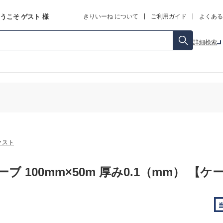
うこそ
ゲスト
様
きりいーね について
ご利用ガイド
よくある
詳細検索
クスト
ブ 100mm×50m 厚み0.1（mm） 【ケ