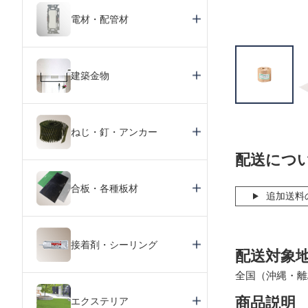
電材・配管材
建築金物
ねじ・釘・アンカー
配送につ
合板・各種板材
追加送料
接着剤・シーリング
配送対象
全国（沖縄・離
商品説明
エクステリア