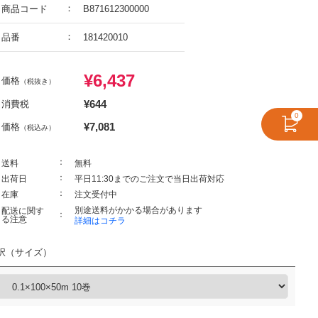
商品コード
B871612300000
品番
181420010
¥
6,437
価格
（税抜き）
¥
644
消費税
0
¥
7,081
価格
（税込み）
送料
無料
出荷日
平日11:30までのご注文で当日出荷対応
在庫
注文受付中
別途送料がかかる場合があります
配送に関す
る注意
詳細はコチラ
択（サイズ）