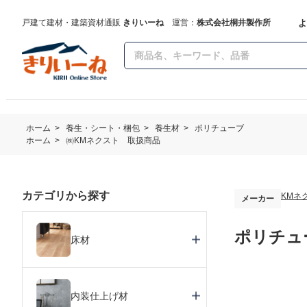
よ
戸建て建材・建築資材通販
きりいーね
運営：
株式会社桐井製作所
ホーム
>
養生・シート・梱包
>
養生材
>
ポリチューブ
ホーム
>
㈱KMネクスト 取扱商品
カテゴリから探す
KMネ
メーカー
ポリチュー
床材
内装仕上げ材