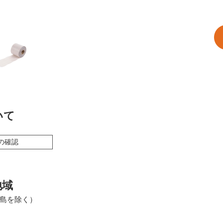
いて
の確認
地域
島を除く）