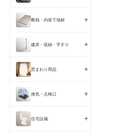
断熱・内装下地材
建具・収納・手すり
窓まわり用品
換気・点検口
住宅設備