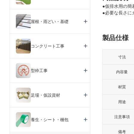
●仮排水用の簡
●必要な長さに
屋根・雨どい・基礎
製品仕様
コンクリート工事
寸法
型枠工事
内容量
材質
足場・仮設資材
用途
注意事項
養生・シート・梱包
備考