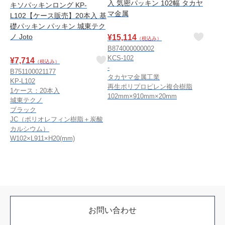
入 気密パッキン 102幅 タカヤ
キソパッキンロング KP-
マ金属
L102【ケース販売】20本入 基
礎パッキン パッキン 城東テク
ノ Joto
¥
15,114
（税込み）
B874000000002
KCS-102
¥
7,714
（税込み）
-
B751100021177
タカヤマ金属工業
KP-L102
再生ポリプロピレン複合樹脂
1ケース：20本入
102mm×910mm×20mm
城東テクノ
ブラック
JC（ポリオレフィン樹脂＋炭酸
カルシウム）
W102×L911×H20(mm)
お問い合わせ