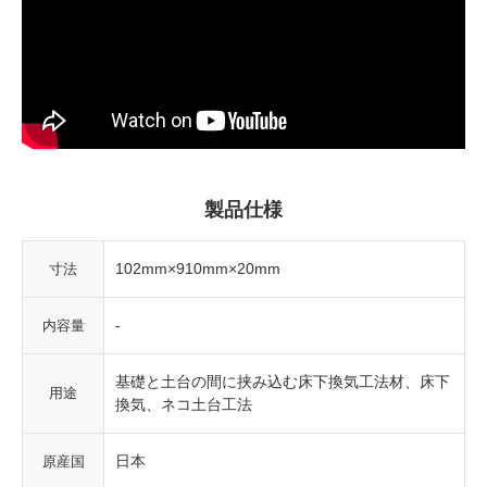
製品仕様
102mm×910mm×20mm
寸法
-
内容量
基礎と土台の間に挟み込む床下換気工法材、床下
用途
換気、ネコ土台工法
日本
原産国