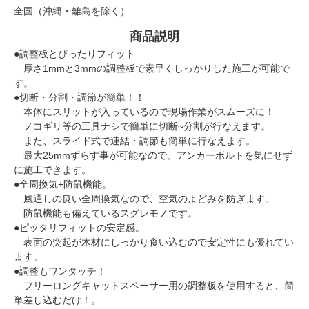
全国（沖縄・離島を除く）
商品説明
●調整板とぴったりフィット
厚さ1mmと3mmの調整板で素早くしっかりした施工が可能で
す。
●切断・分割・調節が簡単！！
本体にスリットが入っているので現場作業がスムーズに！
ノコギリ等の工具ナシで簡単に切断~分割が行なえます。
また、スライド式で連結・調節も簡単に行なえます。
最大25mmずらす事が可能なので、アンカーボルトを気にせず
に施工できます。
●全周換気+防鼠機能。
風通しの良い全周換気なので、空気のよどみを防ぎます。
防鼠機能も備えているスグレモノです。
●ピッタリフィットの安定感。
表面の突起が木材にしっかり食い込むので安定性にも優れてい
ます。
●調整もワンタッチ！
フリーロングキャットスペーサー用の調整板を使用すると、簡
単差し込むだけ！。