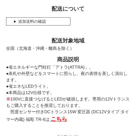
配送について
追加送料の確認
配送対象地域
全国（北海道・沖縄・離島を除く）
商品説明
●省エネルギーな門柱灯「アトラ(ATTRA)」。
●表札や外壁などをスマートに照らし、夜の表情を美しく演出し
ます。
●省エネなLEDライト。
●本商品は12V仕様です。
※
100Vに直接つなげるとLEDが破損します。専用の12Vトランス
もご購入することを推奨しております。
照度センサー付きDCトランス15W 変圧器 (DC12Vタイプ タイ
こちら
マー内蔵) 福彫 TR-6は