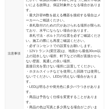
いによる故障は、保証対象外となる場合がありま
す。
・最大許容W数を超える機器を接続する場合はメ
ーカーへご相談ください。
・表札取付のための穴があけられる場所が限られ
ており、水平にならない場合があります。
表札寸法・ボルト穴の位置を必ずご確認くださ
い。施工の際にも再度ご確認ください。
・必ずコンセントでの設置をお願いします。
・12Vトランス(変圧器)は、地面から最低30cm以
注意事項
上の冠水しない場所、軒下などの雨が直接かから
ない壁面、風通しの良い場所、
直接日光を受けない場所に設置してください。
・ホタルスイッチなどを使用した回路では使用し
ないでください。LEDが消えない場合がありま
す。
・LEDは明るさや発光色に多少バラつきがありま
す。
・商品は予告なく仕様を変更することがありま
す。
・商品の色は写真と多少異なる場合がございま