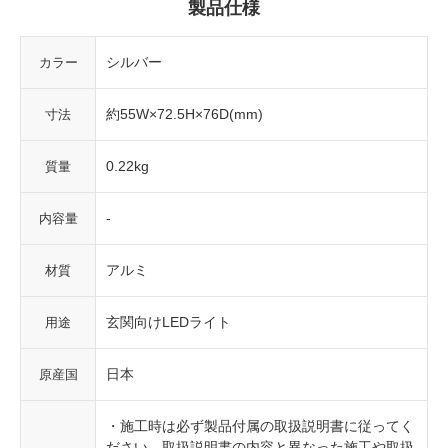
製品仕様
シルバー
カラー
約55W×72.5H×76D(mm)
寸法
0.22kg
質量
-
内容量
アルミ
材質
玄関向けLEDライト
用途
日本
原産国
・施工時は必ず製品付属の取扱説明書に従ってく
ださい。取扱説明書の内容と異なった施工や取扱