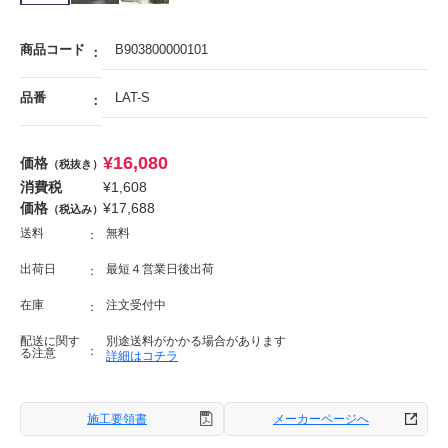
商品コード
B903800000101
品番
LAT-S
¥
16,080
価格
（税抜き）
消費税
¥
1,608
価格
¥
17,688
（税込み）
送料
無料
出荷日
最短４営業日後出荷
在庫
注文受付中
配送に関す
別途送料がかかる場合があります
る注意
詳細はコチラ
施工要領書
メーカーページへ