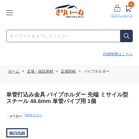
0
ログイン
カート
詳細検索はこちら
ホーム
>
足場・仮設資材
>
足場部材
>
パイプホルダー
単管打込み金具 パイプホルダー 先端 ミサイル型
スチール 48.6mm 単管パイプ用 1個
KMネクスト
メーカー