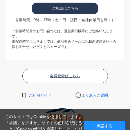
ご相談はこちら
営業時間 : 9時～17時（土・日・祝日・当社休業日を除く）
※営業時間外のお問い合わせは、翌営業日以降にご連絡いたしま
す。
※配送時間につきましては、商品発送メールに記載の運送会社へ直
接お問合せいただくとスムーズです。
会員登録はこちら
ご利用ガイド
よくあるご質問
このサイトではCookieを使用しています。
「承諾」を押すか、サイトの使用を続ける
承諾する
ことでCookieの使用を承諾したことになり
Copyright © 株式会社桐井製作所 All Rights Reserved.