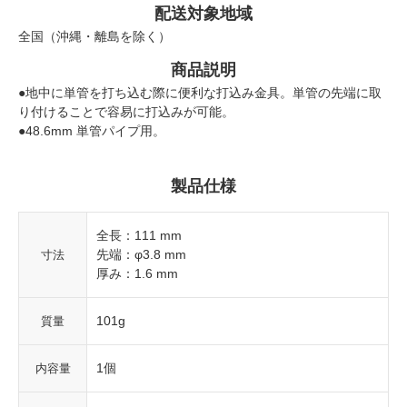
配送対象地域
全国（沖縄・離島を除く）
商品説明
●地中に単管を打ち込む際に便利な打込み金具。単管の先端に取
り付けることで容易に打込みが可能。
●48.6mm 単管パイプ用。
製品仕様
全長：111 mm
先端：φ3.8 mm
寸法
厚み：1.6 mm
101g
質量
1個
内容量