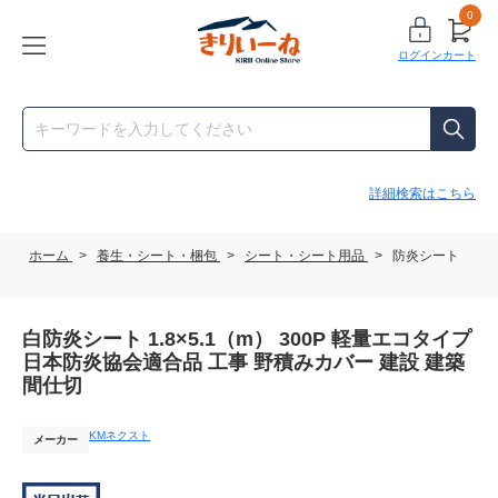
0
ログイン
カート
詳細検索はこちら
ホーム
>
養生・シート・梱包
>
シート・シート用品
>
防炎シート
白防炎シート 1.8×5.1（m） 300P 軽量エコタイプ
日本防炎協会適合品 工事 野積みカバー 建設 建築
間仕切
KMネクスト
メーカー