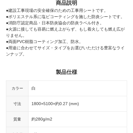
商品説明
●建設工事現場の安全確保のための工事用シートです。
●ポリエステル系に塩ビコーティングを施した防炎シートです。
●消防庁認定商品・日本防炎協会の防炎ラベル付き。
●火源に接しても容易に燃え上がらず、もし着火しても燃え広が
りません。
●両面PVC樹脂コーティング加工、防水。
●用途に合わせてサイズ・タイプをお選びいただける豊富なライ
ンナップ。
製品仕様
白
カラー
1800×5100×約0.27 (mm)
寸法
約280g/m2
質量