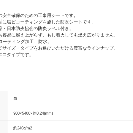
の安全確保のための工事用シートです。
系に塩ビコーティングを施した防炎シートです。
品・日本防炎協会の防炎ラベル付き。
も容易に燃え上がらず、もし着火しても燃え広がりません。
脂コーティング加工、防水。
てサイズ・タイプをお選びいただける豊富なラインナップ。
エコタイプです。
白
900×5400×約0.24(mm)
約240g/m2