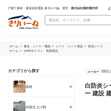
よ
戸建て建材・建築資材通販
きりいーね
運営：
株式会社桐井製作所
ホーム
>
養生・シート・梱包
>
シート・シート用品
>
防炎シート
ホーム
>
㈱KMネクスト 取扱商品
カテゴリから探す
KMネ
メーカー
白防炎シー
床材
ー 建設 
内装仕上げ材