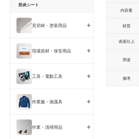
防炎シート
内容量
見切材・塗装用品
材質
表面仕上
現場資材・保安用品
用途
工具・電動工具
備考
作業服・保護具
作業・清掃用品