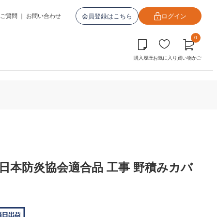
会員登録はこちら
ログイン
ご質問
｜
お問い合わせ
0
購入履歴
お気に入り
買い物かご
イプ 日本防炎協会適合品 工事 野積みカバ