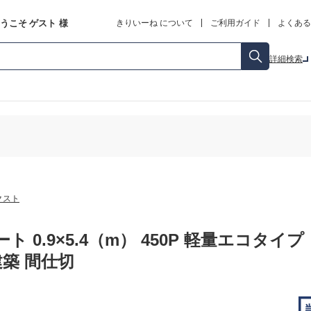
うこそ
ゲスト
様
きりいーね について
ご利用ガイド
よくある
詳細検索
クスト
ト 0.9×5.4（m） 450P 軽量エコタ
建築 間仕切