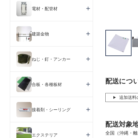
電材・配管材
建築金物
ねじ・釘・アンカー
配送につ
合板・各種板材
追加送料
接着剤・シーリング
配送対象
全国（沖縄・離
エクステリア