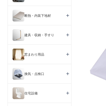
断熱・内装下地材
建具・収納・手すり
窓まわり用品
換気・点検口
住宅設備