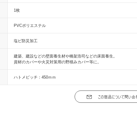
1枚
PVCポリエステル
塩ビ防災加工
建築、建設などの壁面養生材や橋架浩司などの床面養生。
資材のカバーや火災対策用の野積みカバー等に。
ハトメピッチ：450ｍｍ