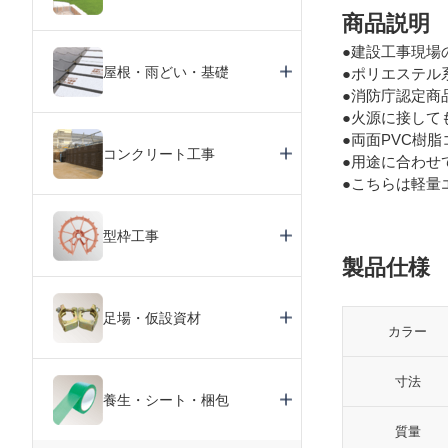
商品説明
●建設工事現場
屋根・雨どい・基礎
●ポリエステル
●消防庁認定商
●火源に接して
●両面PVC樹
コンクリート工事
●用途に合わせ
●こちらは軽量
型枠工事
製品仕様
足場・仮設資材
カラー
寸法
養生・シート・梱包
質量