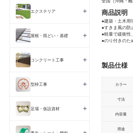
全国（沖縄・離
エクステリア
商品説明
●建築・土木用
●すきま風の防
●軽量で緩衝性
屋根・雨どい・基礎
●のり付きのた
コンクリート工事
製品仕様
型枠工事
カラー
寸法
足場・仮設資材
内容量
用途
養生・シート・梱包