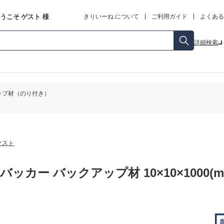
うこそ
ゲスト
様
きりいーね について
ご利用ガイド
よくある
詳細検索
ップ材（のり付き）
クスト
バッカー バックアップ材 10×10×1000(