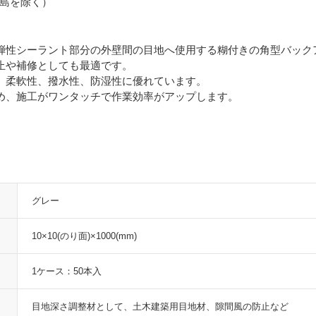
島を除く）
弾性シーラント部分の外壁間の目地へ使用する糊付きの角型バック
止や補修としても最適です。
、柔軟性、撥水性、防湿性に優れています。
め、施工がワンタッチで作業効率がアップします。
グレー
10×10(のり面)×1000(mm)
1ケース：50本入
目地深さ調整材として、土木建築用目地材、隙間風の防止など