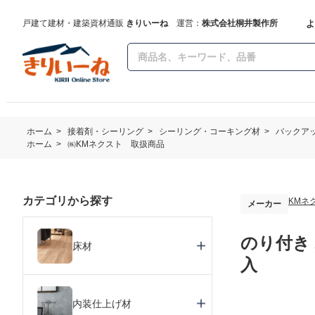
よ
戸建て建材・建築資材通販
きりいーね
運営：
株式会社桐井製作所
ホーム
>
接着剤・シーリング
>
シーリング・コーキング材
>
バックア
ホーム
>
㈱KMネクスト 取扱商品
カテゴリから探す
KMネ
メーカー
のり付き 
床材
入
内装仕上げ材