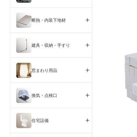
断熱・内装下地材
建具・収納・手すり
窓まわり用品
換気・点検口
住宅設備