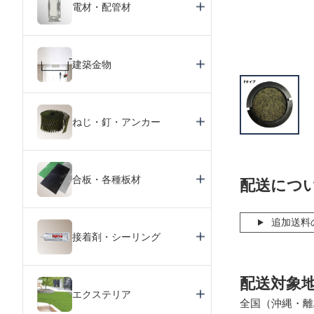
電材・配管材
建築金物
ねじ・釘・アンカー
合板・各種板材
配送につ
追加送料
接着剤・シーリング
配送対象
エクステリア
全国（沖縄・離