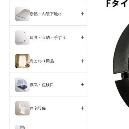
断熱・内装下地材
建具・収納・手すり
窓まわり用品
換気・点検口
住宅設備