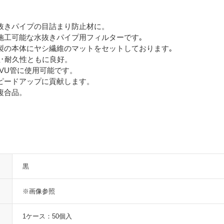
抜きパイプの目詰まり防止材に。
施工可能な水抜きパイプ用フィルターです｡
製の本体にヤシ繊維のマットをセットしております｡
性･耐久性ともに良好。
管VU管に使用可能です。
ピードアップに貢献します。
複合品。
黒
※画像参照
1ケース：50個入