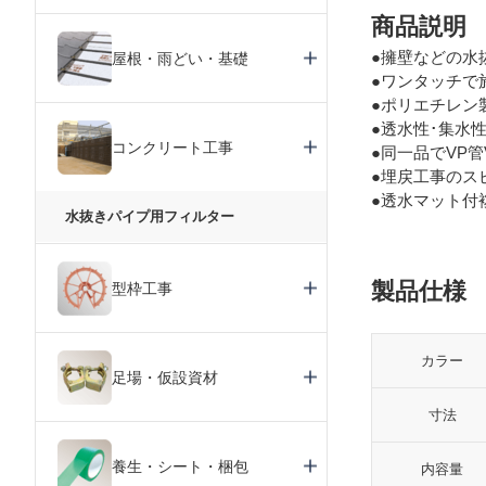
商品説明
●擁壁などの水
屋根・雨どい・基礎
●ワンタッチで
●ポリエチレン
●透水性･集水
コンクリート工事
●同一品でVP
●埋戻工事のス
●透水マット付
水抜きパイプ用フィルター
製品仕様
型枠工事
カラー
足場・仮設資材
寸法
養生・シート・梱包
内容量