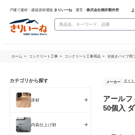
よ
戸建て建材・建築資材通販
きりいーね
運営：
株式会社桐井製作所
ホーム
>
コンクリート工事
>
コンクリート工事用品
>
水抜きパイプ用
カテゴリから探す
ダイト
メーカー
アールフ
床材
50個入 
内装仕上げ材