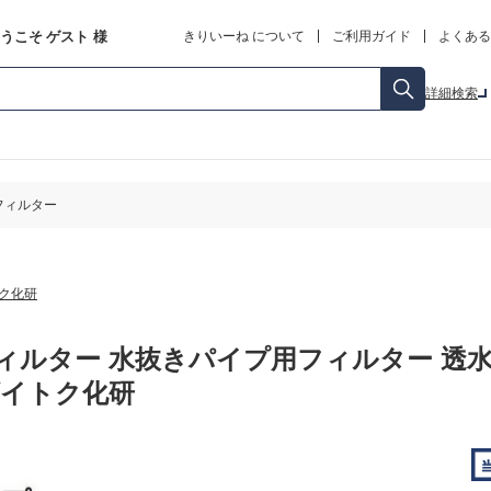
うこそ
ゲスト
様
きりいーね について
ご利用ガイド
よくある
詳細検索
フィルター
ク化研
ィルター 水抜きパイプ用フィルター 透水マ
ダイトク化研