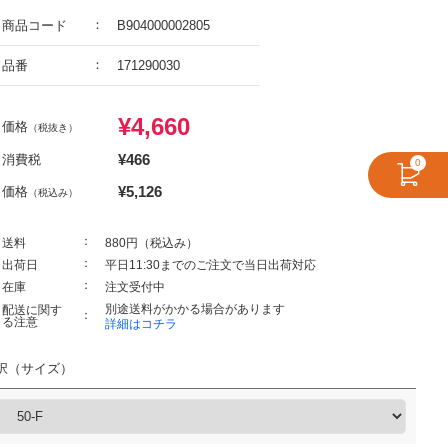
商品コード
B904000002805
品番
171290030
¥
4,660
価格
（税抜き）
¥
466
消費税
0
¥
5,126
価格
（税込み）
送料
880円（税込み）
出荷日
平日11:30までのご注文で当日出荷対応
在庫
注文受付中
別途送料がかかる場合があります
配送に関す
る注意
詳細はコチラ
択（サイズ）