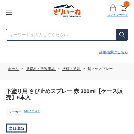
0
ログイン
カート
詳細検索はこちら
ホーム
>
見切材・塗装用品
>
塗料・塗装
>
錆止めスプレー
下塗り用 さび止めスプレー 赤 300ml【ケース販
売】6本入
KMネクスト
メーカー