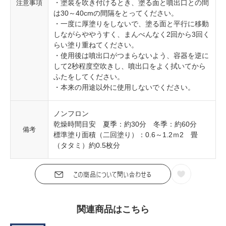
・塗装を吹き付けるとき、塗る面と噴出口との間
注意事項
は30～40cmの間隔をとってください。
・一度に厚塗りをしないで、塗る面と平行に移動
しながらややうすく、まんべんなく2回から3回く
らい塗り重ねてください。
・使用後は噴出口がつまらないよう、容器を逆に
して2秒程度空吹きし、噴出口をよく拭いてから
ふたをしてください。
・本来の用途以外に使用しないでください。
ノンフロン
乾燥時間目安 夏季：約30分 冬季：約60分
備考
標準塗り面積（二回塗り）：0.6～1.2ｍ2 畳
（タタミ）約0.5枚分
関連商品はこちら