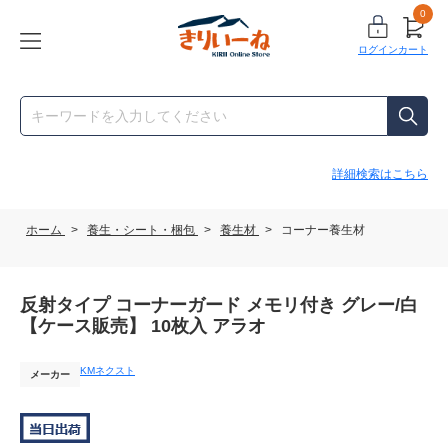
0
ログイン
カート
詳細検索はこちら
ホーム
>
養生・シート・梱包
>
養生材
>
コーナー養生材
反射タイプ コーナーガード メモリ付き グレー/白
【ケース販売】 10枚入 アラオ
KMネクスト
メーカー