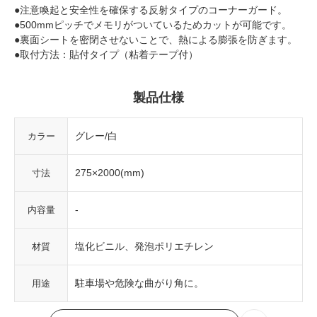
●注意喚起と安全性を確保する反射タイプのコーナーガード。
●500mmピッチでメモリがついているためカットが可能です。
●裏面シートを密閉させないことで、熱による膨張を防ぎます。
●取付方法：貼付タイプ（粘着テープ付）
製品仕様
グレー/白
カラー
275×2000(mm)
寸法
-
内容量
塩化ビニル、発泡ポリエチレン
材質
駐車場や危険な曲がり角に。
用途