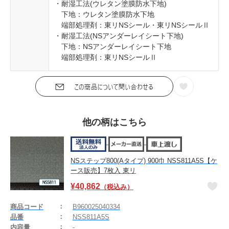
・耐湿工法(ウレタン塗膜防水下地)
下地：ウレタン塗膜防水下地
端部処理剤：東リNSシール・東リNSシールⅡ
・耐湿工法(NSアンダーレイシート下地)
下地：NSアンダーレイシート下地
端部処理剤：東リNSシールⅡ
他の柄はこちら
NSステップ800(Aタイプ) 900巾 NSS811A5S【ケ
ース販売】7枚入 東リ
¥
40,862
（税込み）
商品コード
B960025040334
品番
NSS811A5S
内容量
-