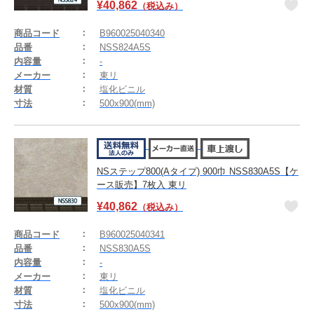
¥
40,862
（税込み）
商品コード
B960025040340
品番
NSS824A5S
内容量
-
メーカー
東リ
材質
塩化ビニル
寸法
500x900(mm)
NSステップ800(Aタイプ) 900巾 NSS830A5S【ケ
ース販売】7枚入 東リ
¥
40,862
（税込み）
商品コード
B960025040341
品番
NSS830A5S
内容量
-
メーカー
東リ
材質
塩化ビニル
寸法
500x900(mm)