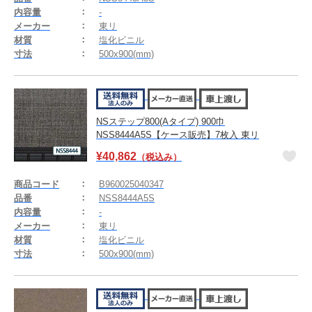
内容量
-
メーカー
東リ
材質
塩化ビニル
寸法
500x900(mm)
NSステップ800(Aタイプ) 900巾
NSS8444A5S【ケース販売】7枚入 東リ
¥
40,862
（税込み）
商品コード
B960025040347
品番
NSS8444A5S
内容量
-
メーカー
東リ
材質
塩化ビニル
寸法
500x900(mm)