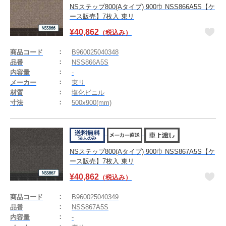
NSステップ800(Aタイプ) 900巾 NSS866A5S【ケ
ース販売】7枚入 東リ
¥
40,862
（税込み）
商品コード
B960025040348
品番
NSS866A5S
内容量
-
メーカー
東リ
材質
塩化ビニル
寸法
500x900(mm)
NSステップ800(Aタイプ) 900巾 NSS867A5S【ケ
ース販売】7枚入 東リ
¥
40,862
（税込み）
商品コード
B960025040349
品番
NSS867A5S
内容量
-