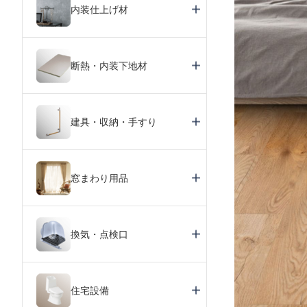
内装仕上げ材
断熱・内装下地材
建具・収納・手すり
窓まわり用品
換気・点検口
住宅設備