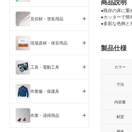
商品説明
●既存の床に重
●カッターで簡
見切材・塗装用品
●多彩な色柄と
現場資材・保安用品
製品仕様
工具・電動工具
カラー
寸法
作業服・保護具
内容量
作業・清掃用品
材質
用途