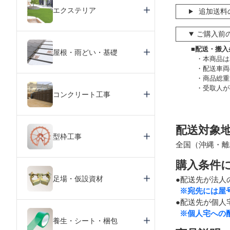
エクステリア
追加送料
ご購入前
■配送・搬入
屋根・雨どい・基礎
本商品は
配送車両
商品総重
受取人が
コンクリート工事
配送対象
型枠工事
全国（沖縄・離
購入条件
足場・仮設資材
●配送先が法人
※宛先には屋
●配送先が個人
※個人宅への
養生・シート・梱包