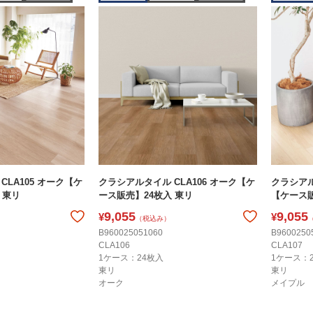
CLA105 オーク【ケ
クラシアルタイル CLA106 オーク【ケ
クラシアル
 東リ
ース販売】24枚入 東リ
【ケース販
9,055
9,055
¥
¥
（税込み）
B960025051060
B9600250
CLA106
CLA107
1ケース：24枚入
1ケース：
東リ
東リ
オーク
メイプル