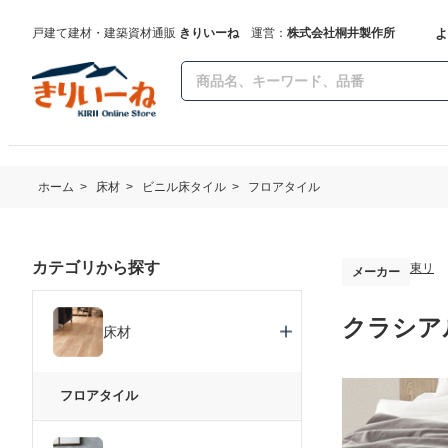
よ
戸建て建材・建築資材通販
きりいーね
運営：
株式会社桐井製作所
ホーム
>
床材
>
ビニル床タイル
>
フロアタイル
カテゴリから探す
東リ
メーカー
クラシアル
床材
フロアタイル