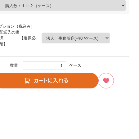
プション（税込み）
配送先の選
択 【選択必
須】
数量
ケース