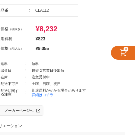
品番
CLA112
¥
8,232
価格
（税抜き）
¥
823
消費税
¥
9,055
価格
（税込み）
0
送料
無料
出荷日
最短２営業日後出荷
在庫
注文受付中
配送不可日
土曜、日曜、祝日
別途送料がかかる場合があります
配送に関す
る注意
詳細はコチラ
メーカーページへ
リエーション