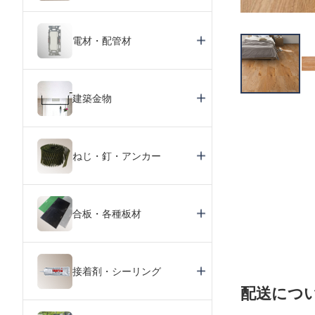
電材・配管材
建築金物
ねじ・釘・アンカー
合板・各種板材
接着剤・シーリング
配送につ