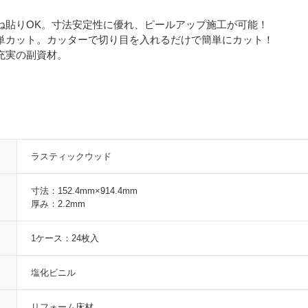
ね貼りOK。寸法安定性に優れ、ピールアップ施工が可能！
単カット。カッターで切り目を入れるだけで簡単にカット！
充実の副資材。
ラスティックウッド
寸法：152.4mm×914.4mm
厚み：2.2mm
1ケース：24枚入
塩化ビニル
リフォーム床材