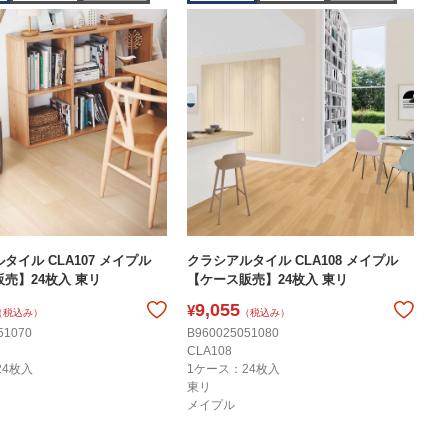
タイル CLA107 メイプル
クラシアルタイル CLA108 メイプル
売】24枚入 東リ
【ケース販売】24枚入 東リ
9,055
¥
（税込み）
（税込み）
51070
B960025051080
CLA108
24枚入
1ケース：24枚入
東リ
メイプル