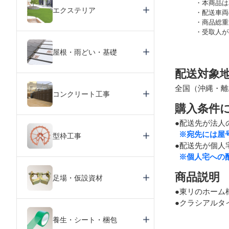
本商品は
エクステリア
配送車両
商品総重
受取人が
屋根・雨どい・基礎
配送対象
全国（沖縄・離
コンクリート工事
購入条件
●配送先が法人
※宛先には屋
型枠工事
●配送先が個人
※個人宅への
商品説明
足場・仮設資材
●東リのホーム
●クラシアルタ
養生・シート・梱包