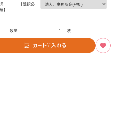
択 【選択必
須】
数量
枚