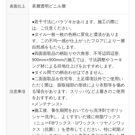
表層透明ビニル層
表面仕上
●若干寸法にバラツキがあります。施工の際に
は、ご注意ください。
●タイル一枚一枚の色柄に変化と濃淡がありま
す。この不均一感が仕上がったフロアにより一層
自然感をもたらします。
●四面面取品の柄貼りや六角形、不等辺四辺形、
900mm×900mmの施工では、寸法調整やコーキ
ング材による目地仕上げをおすすめします。
●タイル間での柄合わせはできません。
●二面面取品を住宅等、土足環境以外でご使用い
ただく際は、面取端部の形状により衣類等を傷め
る場合があります。スリッパなど上履きのご使用
注意事項
をおすすめします。
<メンテナンス>
●施工後、養生期間をおいてから洗浄剤でポリッ
シャー洗浄し、よくすすいだ後に樹脂ワックス
（ニューFBワックス・Uワックス・ツヤノンワッ
クス（抗菌））を塗布してください。特に初期メ