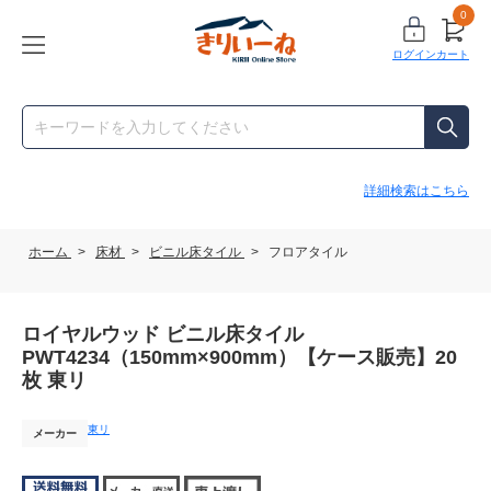
0
ログイン
カート
詳細検索はこちら
ホーム
>
床材
>
ビニル床タイル
>
フロアタイル
ロイヤルウッド ビニル床タイル
PWT4234（150mm×900mm）【ケース販売】20
枚 東リ
東リ
メーカー