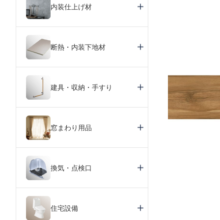
内装仕上げ材
断熱・内装下地材
建具・収納・手すり
窓まわり用品
換気・点検口
住宅設備