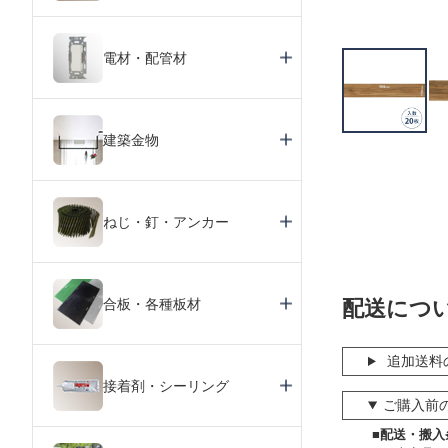
電材・配管材
建築金物
ねじ・釘・アンカー
合板・各種板材
配送につ
追加送料
接着剤・シーリング
ご購入前
■配送・搬入