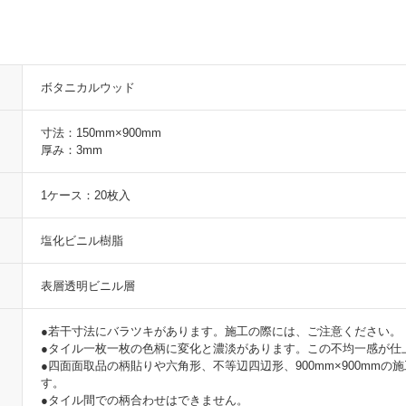
ボタニカルウッド
寸法：150mm×900mm
厚み：3mm
1ケース：20枚入
塩化ビニル樹脂
表層透明ビニル層
●若干寸法にバラツキがあります。施工の際には、ご注意ください。
●タイル一枚一枚の色柄に変化と濃淡があります。この不均一感が仕
●四面面取品の柄貼りや六角形、不等辺四辺形、900mm×900mm
す。
●タイル間での柄合わせはできません。