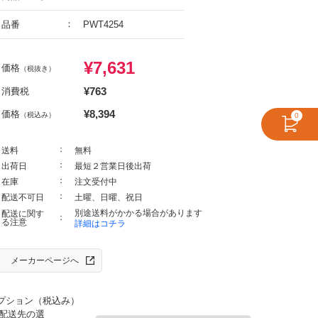
品番
PWT4254
¥
7,631
価格
（税抜き）
¥
763
消費税
¥
8,394
価格
（税込み）
0
送料
無料
出荷日
最短２営業日後出荷
在庫
注文受付中
配送不可日
土曜、日曜、祝日
別途送料がかかる場合があります
配送に関す
る注意
詳細はコチラ
メーカーページへ
プション（税込み）
配送先の選