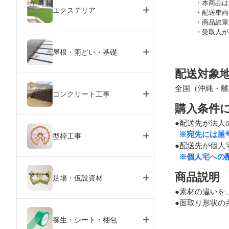
本商品は
エクステリア
配送車両
商品総重
受取人が
屋根・雨どい・基礎
配送対象
全国（沖縄・離
コンクリート工事
購入条件
●配送先が法人
※宛先には屋
型枠工事
●配送先が個人
※個人宅への
商品説明
足場・仮設資材
●素材の違いを
●面取り形状の
養生・シート・梱包