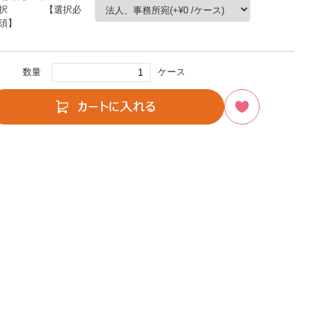
択 【選択必
須】
数量
ケース