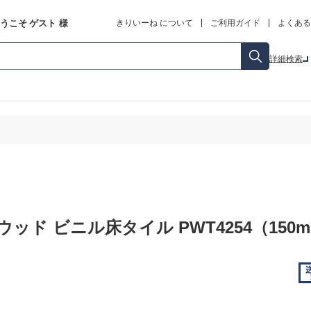
うこそ
ゲスト
様
きりいーね について
ご利用ガイド
よくある
詳細検索
ッド ビニル床タイル PWT4254（150m