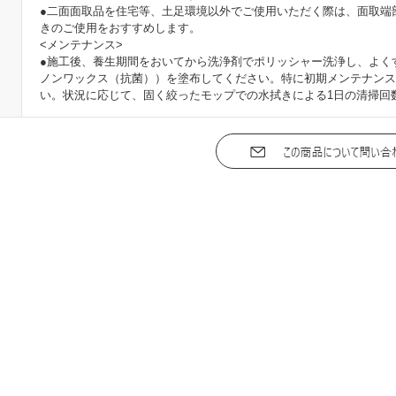
●二面面取品を住宅等、土足環境以外でご使用いただく際は、面取端
きのご使用をおすすめします。
<メンテナンス>
●施工後、養生期間をおいてから洗浄剤でポリッシャー洗浄し、よく
ノンワックス（抗菌））を塗布してください。特に初期メンテナンス
い。状況に応じて、固く絞ったモップでの水拭きによる1日の清掃回