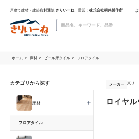
よ
戸建て建材・建築資材通販
きりいーね
運営：
株式会社桐井製作所
ホーム
>
床材
>
ビニル床タイル
>
フロアタイル
カテゴリから探す
東リ
メーカー
ロイヤルウ
床材
フロアタイル