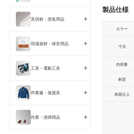
製品仕様
見切材・塗装用品
カラー
現場資材・保安用品
寸法
内容量
工具・電動工具
材質
作業服・保護具
表面仕上
作業・清掃用品