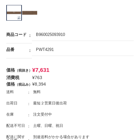
商品コード
B960025093910
品番
PWT4291
¥
7,631
価格
（税抜き）
消費税
¥
763
価格
¥
8,394
（税込み）
送料
無料
出荷日
最短２営業日後出荷
在庫
注文受付中
配送不可日
土曜、日曜、祝日
配送に関す
別途送料がかかる場合があります