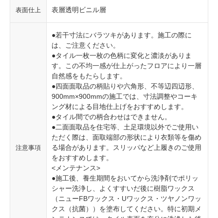
表層透明ビニル層
表面仕上
●若干寸法にバラツキがあります。施工の際に
は、ご注意ください。
●タイル一枚一枚の色柄に変化と濃淡がありま
す。この不均一感が仕上がったフロアにより一層
自然感をもたらします。
●四面面取品の柄貼りや六角形、不等辺四辺形、
900mm×900mmの施工では、寸法調整やコーキ
ング材による目地仕上げをおすすめします。
●タイル間での柄合わせはできません。
●二面面取品を住宅等、土足環境以外でご使用い
ただく際は、面取端部の形状により衣類等を傷め
る場合があります。スリッパなど上履きのご使用
注意事項
をおすすめします。
<メンテナンス>
●施工後、養生期間をおいてから洗浄剤でポリッ
シャー洗浄し、よくすすいだ後に樹脂ワックス
（ニューFBワックス・Uワックス・ツヤノンワッ
クス（抗菌））を塗布してください。特に初期メ