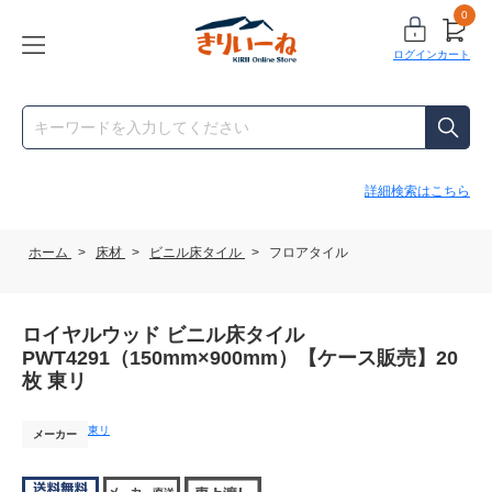
0
ログイン
カート
詳細検索はこちら
ホーム
>
床材
>
ビニル床タイル
>
フロアタイル
ロイヤルウッド ビニル床タイル
PWT4291（150mm×900mm）【ケース販売】20
枚 東リ
東リ
メーカー