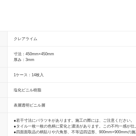
クレアライム
寸法：450mm×450mm
厚み：3mm
1ケース：14枚入
塩化ビニル樹脂
表層透明ビニル層
●若干寸法にバラツキがあります。施工の際には、ご注意ください。
●タイル一枚一枚の色柄に変化と濃淡があります。この不均一感が仕
●四面面取品の柄貼りや六角形、不等辺四辺形、900mm×900mm