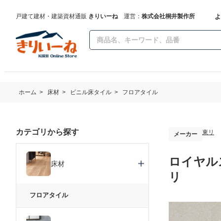
よ
戸建て建材・建築資材通販
きりいーね
運営：
株式会社桐井製作所
ホーム
>
床材
>
ビニル床タイル
>
フロアタイル
カテゴリから探す
東リ
メーカー
ロイヤルス
床材
リ
フロアタイル