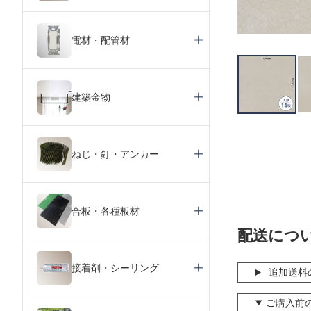
電材・配管材
建築金物
ねじ・釘・アンカー
合板・各種板材
配送につ
接着剤・シーリング
追加送料
ご購入前