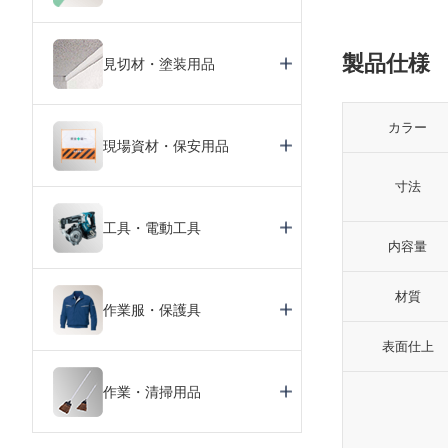
製品仕様
見切材・塗装用品
カラー
現場資材・保安用品
寸法
工具・電動工具
内容量
材質
作業服・保護具
表面仕上
作業・清掃用品