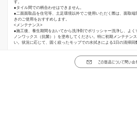
す。
●タイル間での柄合わせはできません。
●二面面取品を住宅等、土足環境以外でご使用いただく際は、面取端
きのご使用をおすすめします。
<メンテナンス>
●施工後、養生期間をおいてから洗浄剤でポリッシャー洗浄し、よく
ノンワックス（抗菌））を塗布してください。特に初期メンテナンス
い。状況に応じて、固く絞ったモップでの水拭きによる1日の清掃回