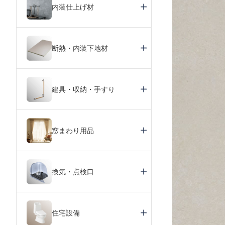
内装仕上げ材
断熱・内装下地材
建具・収納・手すり
窓まわり用品
換気・点検口
住宅設備