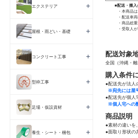
■配送・搬入
エクステリア
本商品は
配送車両
商品総重
受取人が
屋根・雨どい・基礎
配送対象
コンクリート工事
全国（沖縄・離
購入条件
型枠工事
●配送先が法人
※宛先には屋
●配送先が個人
※個人宅への
足場・仮設資材
商品説明
●素材の違いを
●面取り形状の
養生・シート・梱包