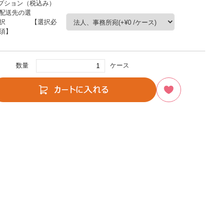
プション（税込み）
配送先の選
択 【選択必
須】
数量
ケース