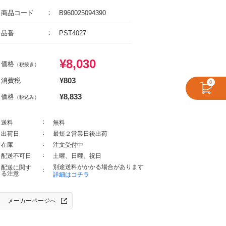
商品コード
B960025094390
品番
PST4027
¥
8,030
価格
（税抜き）
¥
803
消費税
0
¥
8,833
価格
（税込み）
送料
無料
出荷日
最短２営業日後出荷
在庫
注文受付中
配送不可日
土曜、日曜、祝日
別途送料がかかる場合があります
配送に関す
る注意
詳細はコチラ
メーカーページへ