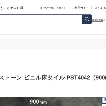
うこそ
ゲスト
様
きりいーね について
ご利用ガイド
よくある
詳細検索
トーン ビニル床タイル PST4042（900