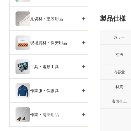
製品仕様
見切材・塗装用品
カラー
現場資材・保安用品
寸法
工具・電動工具
内容量
材質
作業服・保護具
表面仕上
作業・清掃用品