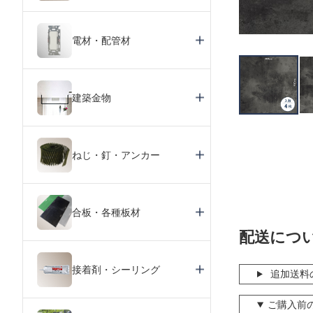
電材・配管材
建築金物
ねじ・釘・アンカー
合板・各種板材
配送につ
接着剤・シーリング
追加送料
ご購入前