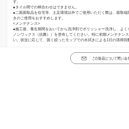
す。
●タイル間での柄合わせはできません。
●二面面取品を住宅等、土足環境以外でご使用いただく際は、面取端
きのご使用をおすすめします。
<メンテナンス>
●施工後、養生期間をおいてから洗浄剤でポリッシャー洗浄し、よく
ノンワックス（抗菌））を塗布してください。特に初期メンテナンス
い。状況に応じて、固く絞ったモップでの水拭きによる1日の清掃回