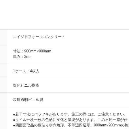
エイジドフォールコンクリート
寸法：900mm×900mm
厚み：3mm
1ケース：4枚入
塩化ビニル樹脂
表層透明ビニル層
●若干寸法にバラツキがあります。施工の際には、ご注意ください。
●タイル一枚一枚の色柄に変化と濃淡があります。この不均一感が仕
●四面面取品の柄貼りや六角形、不等辺四辺形、900mm×900mm