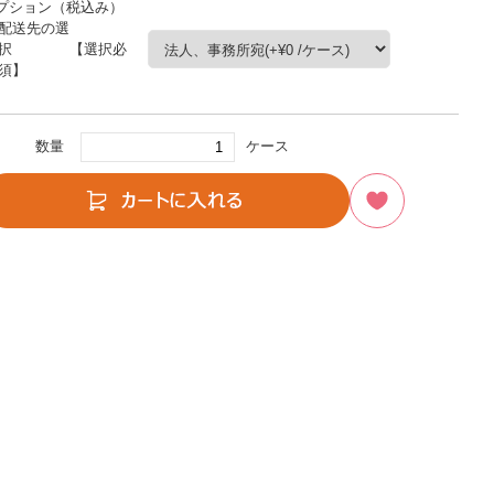
プション（税込み）
配送先の選
択 【選択必
須】
数量
ケース