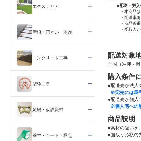
■配送・搬入
エクステリア
本商品は
配送車両
商品総重
受取人が
屋根・雨どい・基礎
配送対象
コンクリート工事
全国（沖縄・離
購入条件
型枠工事
●配送先が法人
※宛先には屋
●配送先が個人
※個人宅への
足場・仮設資材
商品説明
●素材の違いを
●面取り形状の
養生・シート・梱包