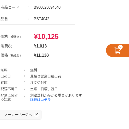
商品コード
B960025094540
品番
PST4042
¥
10,125
価格
（税抜き）
¥
1,013
消費税
0
¥
11,138
価格
（税込み）
送料
無料
出荷日
最短２営業日後出荷
在庫
注文受付中
配送不可日
土曜、日曜、祝日
別途送料がかかる場合があります
配送に関す
る注意
詳細はコチラ
メーカーページへ