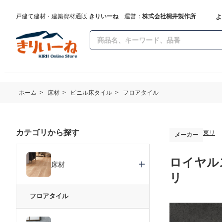
よ
戸建て建材・建築資材通販
きりいーね
運営：
株式会社桐井製作所
ホーム
>
床材
>
ビニル床タイル
>
フロアタイル
カテゴリから探す
東リ
メーカー
ロイヤルス
床材
リ
フロアタイル