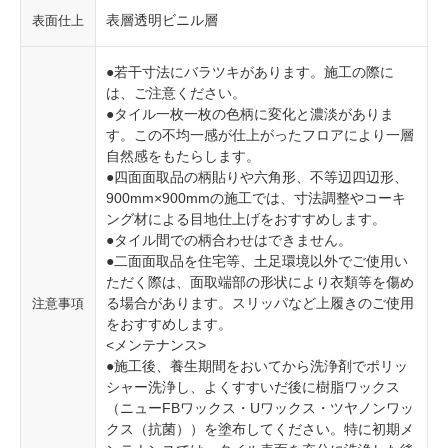
表層透明ビニル層
表面仕上
●若干寸法にバラツキがあります。施工の際に
は、ご注意ください。
●タイル一枚一枚の色柄に変化と濃淡がありま
す。この不均一感が仕上がったフロアにより一層
自然感をもたらします。
●四面面取品の柄貼りや六角形、不等辺四辺形、
900mm×900mmの施工では、寸法調整やコーキ
ング材による目地仕上げをおすすめします。
●タイル間での柄合わせはできません。
●二面面取品を住宅等、土足環境以外でご使用い
ただく際は、面取端部の形状により衣類等を傷め
る場合があります。スリッパなど上履きのご使用
注意事項
をおすすめします。
<メンテナンス>
●施工後、養生期間をおいてから洗浄剤でポリッ
シャー洗浄し、よくすすいだ後に樹脂ワックス
（ニューFBワックス・Uワックス・ツヤノンワッ
クス（抗菌））を塗布してください。特に初期メ