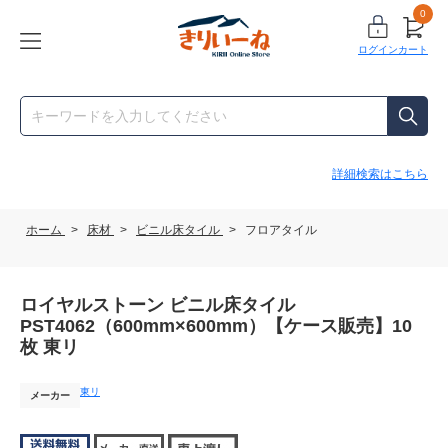
0
ログイン
カート
詳細検索はこちら
ホーム
>
床材
>
ビニル床タイル
>
フロアタイル
ロイヤルストーン ビニル床タイル
PST4062（600mm×600mm）【ケース販売】10
枚 東リ
東リ
メーカー