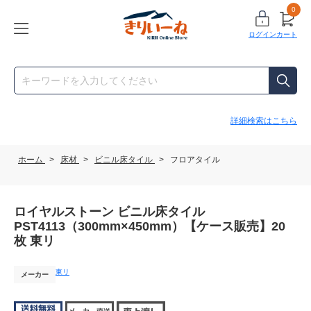
0
ログイン
カート
詳細検索はこちら
ホーム
>
床材
>
ビニル床タイル
>
フロアタイル
ロイヤルストーン ビニル床タイル
PST4113（300mm×450mm）【ケース販売】20
枚 東リ
東リ
メーカー