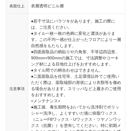
表層透明ビニル層
表面仕上
●若干寸法にバラツキがあります。施工の際に
は、ご注意ください。
●タイル一枚一枚の色柄に変化と濃淡がありま
す。この不均一感が仕上がったフロアにより一層
自然感をもたらします。
●四面面取品の柄貼りや六角形、不等辺四辺形、
900mm×900mmの施工では、寸法調整やコーキ
ング材による目地仕上げをおすすめします。
●タイル間での柄合わせはできません。
●二面面取品を住宅等、土足環境以外でご使用い
ただく際は、面取端部の形状により衣類等を傷め
る場合があります。スリッパなど上履きのご使用
注意事項
をおすすめします。
<メンテナンス>
●施工後、養生期間をおいてから洗浄剤でポリッ
シャー洗浄し、よくすすいだ後に樹脂ワックス
（ニューFBワックス・Uワックス・ツヤノンワッ
クス（抗菌））を塗布してください。特に初期メ