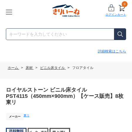
0
ログイン
カート
詳細検索はこちら
ホーム
>
床材
>
ビニル床タイル
>
フロアタイル
ロイヤルストーン ビニル床タイル
PST4115（450mm×900mm）【ケース販売】8枚
東リ
東リ
メーカー