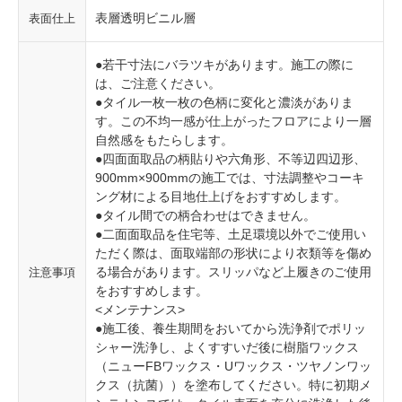
表層透明ビニル層
表面仕上
●若干寸法にバラツキがあります。施工の際に
は、ご注意ください。
●タイル一枚一枚の色柄に変化と濃淡がありま
す。この不均一感が仕上がったフロアにより一層
自然感をもたらします。
●四面面取品の柄貼りや六角形、不等辺四辺形、
900mm×900mmの施工では、寸法調整やコーキ
ング材による目地仕上げをおすすめします。
●タイル間での柄合わせはできません。
●二面面取品を住宅等、土足環境以外でご使用い
ただく際は、面取端部の形状により衣類等を傷め
る場合があります。スリッパなど上履きのご使用
注意事項
をおすすめします。
<メンテナンス>
●施工後、養生期間をおいてから洗浄剤でポリッ
シャー洗浄し、よくすすいだ後に樹脂ワックス
（ニューFBワックス・Uワックス・ツヤノンワッ
クス（抗菌））を塗布してください。特に初期メ