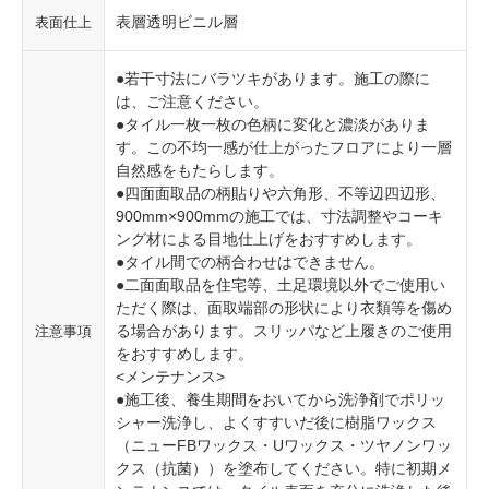
表層透明ビニル層
表面仕上
●若干寸法にバラツキがあります。施工の際に
は、ご注意ください。
●タイル一枚一枚の色柄に変化と濃淡がありま
す。この不均一感が仕上がったフロアにより一層
自然感をもたらします。
●四面面取品の柄貼りや六角形、不等辺四辺形、
900mm×900mmの施工では、寸法調整やコーキ
ング材による目地仕上げをおすすめします。
●タイル間での柄合わせはできません。
●二面面取品を住宅等、土足環境以外でご使用い
ただく際は、面取端部の形状により衣類等を傷め
る場合があります。スリッパなど上履きのご使用
注意事項
をおすすめします。
<メンテナンス>
●施工後、養生期間をおいてから洗浄剤でポリッ
シャー洗浄し、よくすすいだ後に樹脂ワックス
（ニューFBワックス・Uワックス・ツヤノンワッ
クス（抗菌））を塗布してください。特に初期メ