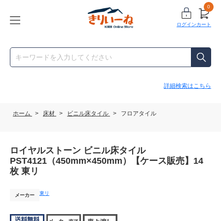
0
ログイン
カート
詳細検索はこちら
ホーム
>
床材
>
ビニル床タイル
>
フロアタイル
ロイヤルストーン ビニル床タイル
PST4121（450mm×450mm）【ケース販売】14
枚 東リ
東リ
メーカー