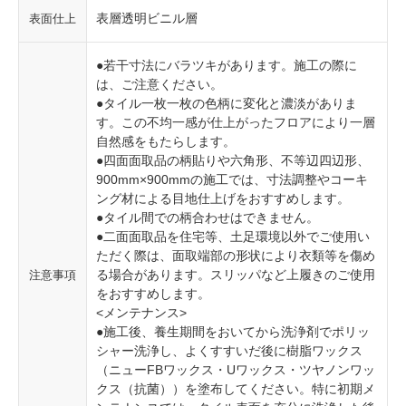
表層透明ビニル層
表面仕上
●若干寸法にバラツキがあります。施工の際に
は、ご注意ください。
●タイル一枚一枚の色柄に変化と濃淡がありま
す。この不均一感が仕上がったフロアにより一層
自然感をもたらします。
●四面面取品の柄貼りや六角形、不等辺四辺形、
900mm×900mmの施工では、寸法調整やコーキ
ング材による目地仕上げをおすすめします。
●タイル間での柄合わせはできません。
●二面面取品を住宅等、土足環境以外でご使用い
ただく際は、面取端部の形状により衣類等を傷め
る場合があります。スリッパなど上履きのご使用
注意事項
をおすすめします。
<メンテナンス>
●施工後、養生期間をおいてから洗浄剤でポリッ
シャー洗浄し、よくすすいだ後に樹脂ワックス
（ニューFBワックス・Uワックス・ツヤノンワッ
クス（抗菌））を塗布してください。特に初期メ