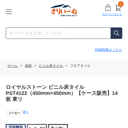
0
ログイン
カート
詳細検索はこちら
ホーム
>
床材
>
ビニル床タイル
>
フロアタイル
ロイヤルストーン ビニル床タイル
PST4122（450mm×450mm）【ケース販売】14
枚 東リ
東リ
メーカー