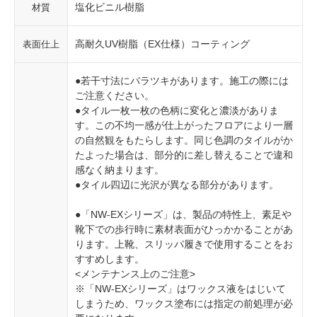
塩化ビニル樹脂
材質
高耐久UV樹脂（EX仕様）コーティング
表面仕上
●若干寸法にバラツキがあります。施工の際には
ご注意ください。
●タイル一枚一枚の色柄に変化と濃淡がありま
す。この不均一感が仕上がったフロアにより一層
の自然観をもたらします。同じ色調のタイルがか
たよった場合は、部分的に差し替えることで違和
感なく納まります。
●タイル四辺に光沢が異なる部分があります。
●「NW-EXシリーズ」は、製品の特性上、素足や
靴下での歩行時に素材表面がひっかかることがあ
ります。上靴、スリッパ履きで使用することをお
すすめします。
<メンテナンス上のご注意>
※「NW-EXシリーズ」はワックス液をはじいて
しまうため、ワックス塗布には指定の前処理が必