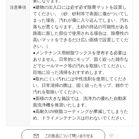
要になります。
●建物の出入口には必ず必ず除塵マットを設置し
注意事項
てください。（砂、砂利等で表面に傷がついてし
まった場合、汚れが傷に入り込んでしまい、汚れ
落ちが悪くなります。土砂の持込の可能性がある
路面に面した部位で使用される場合は、除塵性の
高いマットをできるだけ広い面積で設置してくだ
さい。）
●メンテナンス用樹脂ワックスを塗布する必要は
ありません。日常的にモップ、固く絞った雑巾な
どでヒールマーク等の汚れを取除いてください。
目地に沿った清掃をおすすめします。
●取れにくい汚れには中性洗剤を使用してくださ
い。日常清掃の際は、固く絞ったモップ、雑巾で
汚れを取除いてください。
●面積の大きな施設では、洗浄力の優れた自動床
面洗浄機を推奨いたします。
●高耐久UV樹脂コーティングが摩減してしまうた
め、ドライメンテナンスは行わないでください。