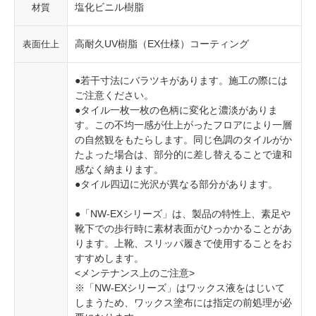
塩化ビニル樹脂
材質
高耐久UV樹脂（EX仕様）コーティング
表面仕上
●若干寸法にバラツキがあります。施工の際には
ご注意ください。
●タイル一枚一枚の色柄に変化と濃淡がありま
す。この不均一感が仕上がったフロアにより一層
の自然観をもたらします。同じ色調のタイルがか
たよった場合は、部分的に差し替えることで違和
感なく納まります。
●タイル四辺に光沢が異なる部分があります。
●「NW-EXシリーズ」は、製品の特性上、素足や
靴下での歩行時に素材表面がひっかかることがあ
ります。上靴、スリッパ履きで使用することをお
すすめします。
<メンテナンス上のご注意>
※「NW-EXシリーズ」はワックス液をはじいて
しまうため、ワックス塗布には指定の前処理が必