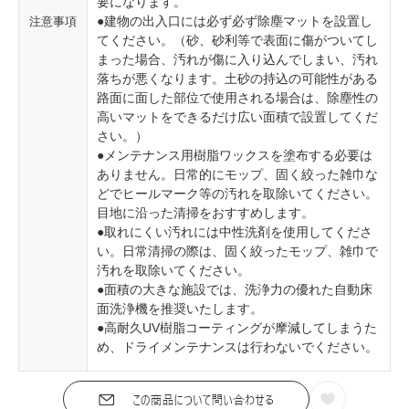
要になります。
●建物の出入口には必ず必ず除塵マットを設置し
注意事項
てください。（砂、砂利等で表面に傷がついてし
まった場合、汚れが傷に入り込んでしまい、汚れ
落ちが悪くなります。土砂の持込の可能性がある
路面に面した部位で使用される場合は、除塵性の
高いマットをできるだけ広い面積で設置してくだ
さい。）
●メンテナンス用樹脂ワックスを塗布する必要は
ありません。日常的にモップ、固く絞った雑巾な
どでヒールマーク等の汚れを取除いてください。
目地に沿った清掃をおすすめします。
●取れにくい汚れには中性洗剤を使用してくださ
い。日常清掃の際は、固く絞ったモップ、雑巾で
汚れを取除いてください。
●面積の大きな施設では、洗浄力の優れた自動床
面洗浄機を推奨いたします。
●高耐久UV樹脂コーティングが摩減してしまうた
め、ドライメンテナンスは行わないでください。