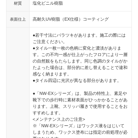
塩化ビニル樹脂
材質
高耐久UV樹脂（EX仕様）コーティング
表面仕上
●若干寸法にバラツキがあります。施工の際には
ご注意ください。
●タイル一枚一枚の色柄に変化と濃淡がありま
す。この不均一感が仕上がったフロアにより一層
の自然観をもたらします。同じ色調のタイルがか
たよった場合は、部分的に差し替えることで違和
感なく納まります。
●タイル四辺に光沢が異なる部分があります。
●「NW-EXシリーズ」は、製品の特性上、素足や
靴下での歩行時に素材表面がひっかかることがあ
ります。上靴、スリッパ履きで使用することをお
すすめします。
<メンテナンス上のご注意>
※「NW-EXシリーズ」はワックス液をはじいて
しまうため、ワックス塗布には指定の前処理が必