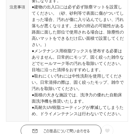
要になります。
●建物の出入口には必ず必ず除塵マットを設置し
注意事項
てください。（砂、砂利等で表面に傷がついてし
まった場合、汚れが傷に入り込んでしまい、汚れ
落ちが悪くなります。土砂の持込の可能性がある
路面に面した部位で使用される場合は、除塵性の
高いマットをできるだけ広い面積で設置してくだ
さい。）
●メンテナンス用樹脂ワックスを塗布する必要は
ありません。日常的にモップ、固く絞った雑巾な
どでヒールマーク等の汚れを取除いてください。
目地に沿った清掃をおすすめします。
●取れにくい汚れには中性洗剤を使用してくださ
い。日常清掃の際は、固く絞ったモップ、雑巾で
汚れを取除いてください。
●面積の大きな施設では、洗浄力の優れた自動床
面洗浄機を推奨いたします。
●高耐久UV樹脂コーティングが摩減してしまうた
め、ドライメンテナンスは行わないでください。