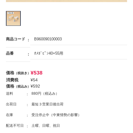
商品コード
B960090100003
品番
ｵﾒｶﾞﾋﾟﾝ40×55用
¥
538
価格
（税抜き）
消費税
¥
54
価格
¥
592
（税込み）
送料
880円（税込み）
出荷日
最短３営業日後出荷
在庫
受注停止中（中東情勢の影響）
配送不可日
土曜、日曜、祝日