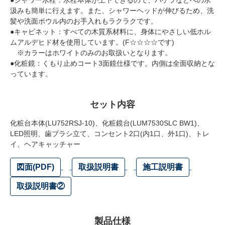
汲みも簡単に行えます。また、シャワーヘッドが伸びるため、洗
髪や洗面ボウル内のお手入れもラクラクです。
●キャビネット：すべての木質系材料に、身体にやさしい低ホル
ムアルデヒド材を使用しています。(F☆☆☆☆です)
※カラーはホワイトのみのお取扱いとなります。
●化粧鏡：くもり止めコート3面鏡仕様です。内側は全面収納とな
っています。
セット内容
化粧台本体(LU752RSJ-10)、化粧鏡台(LUM7530SLC BW1)、
LED照明、歯ブラシ立て、コンセント2口(内1口、外1口)、トレ
イ、ヘアキャッチャー
図面(PDF)
取扱説明書
施工説明書
取扱説明書②
製品仕様