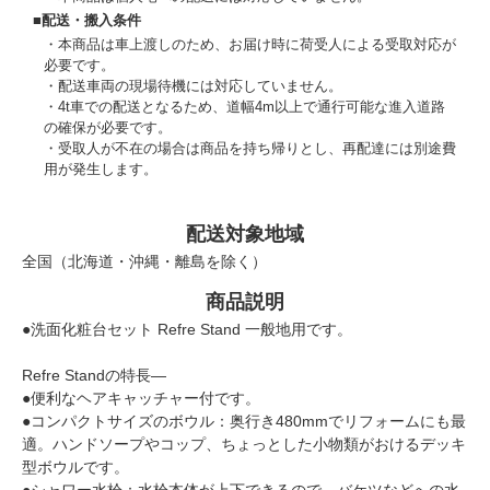
■配送・搬入条件
本商品は車上渡しのため、お届け時に荷受人による受取対応が
必要です。
配送車両の現場待機には対応していません。
4t車での配送となるため、道幅4m以上で通行可能な進入道路
の確保が必要です。
受取人が不在の場合は商品を持ち帰りとし、再配達には別途費
用が発生します。
配送対象地域
全国（北海道・沖縄・離島を除く）
商品説明
●洗面化粧台セット Refre Stand 一般地用です。
Refre Standの特長―
●便利なヘアキャッチャー付です。
●コンパクトサイズのボウル：奥行き480mmでリフォームにも最
適。ハンドソープやコップ、ちょっとした小物類がおけるデッキ
型ボウルです。
●シャワー水栓：水栓本体が上下できるので、バケツなどへの水