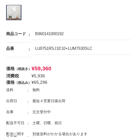
商品コード
B960141000192
品番
LU0751RSJ1E10+LUM7530SLC
¥
59,360
価格
（税抜き）
消費税
¥
5,936
価格
¥
65,296
（税込み）
送料
無料
出荷日
最短４営業日後出荷
在庫
注文受付中
配送不可日
土曜、日曜、祝日
配送に関す
別途送料がかかる場合があります