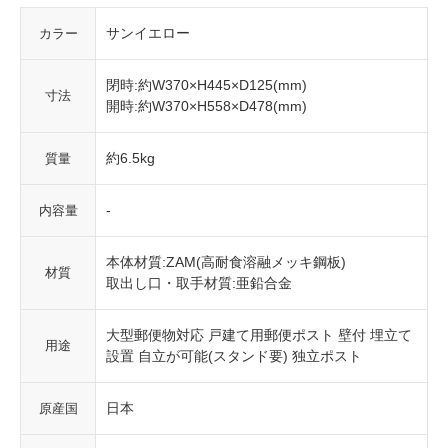
サンイエロー
カラー
閉時:約W370×H445×D125(mm)
寸法
開時:約W370×H558×D478(mm)
約6.5kg
質量
-
内容量
本体材質:ZAM(高耐食溶融メッキ鋼板)
材質
取出し口・取手材質:亜鉛合金
大型郵便物対応 戸建て用郵便ポスト 壁付 埋立て
用途
設置 自立が可能(スタンド要) 独立ポスト
日本
原産国