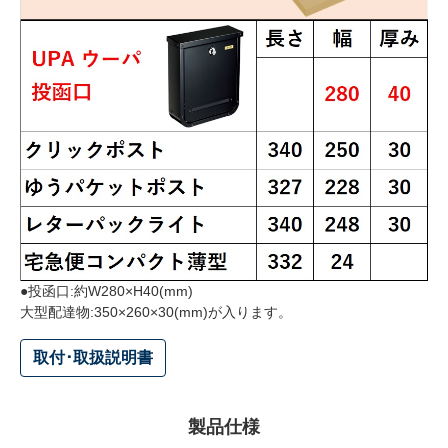
●投函口:約W280×H40(mm)
大型配達物:350×260×30(mm)が入ります。
取付･取扱説明書
製品仕様