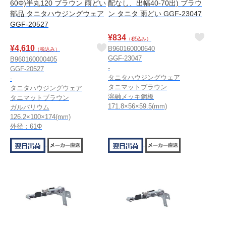
60Φ)半丸120 ブラウン 雨どい
配なし、出幅40-70出) ブラウ
部品 タニタハウジングウェア
ン タニタ 雨どい GGF-23047
GGF-20527
¥
834
（税込み）
¥
4,610
B960160000640
（税込み）
GGF-23047
B960160000405
-
GGF-20527
タニタハウジングウェア
-
タニマットブラウン
タニタハウジングウェア
溶融メッキ鋼板
タニマットブラウン
171.8×56×59.5(mm)
ガルバリウム
126.2×100×174(mm)
外径：61Φ