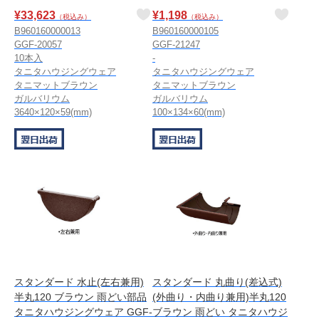
¥
33,623
¥
1,198
（税込み）
（税込み）
B960160000013
B960160000105
GGF-20057
GGF-21247
10本入
-
タニタハウジングウェア
タニタハウジングウェア
タニマットブラウン
タニマットブラウン
ガルバリウム
ガルバリウム
3640×120×59(mm)
100×134×60(mm)
スタンダード 水止(左右兼用)
スタンダード 丸曲り(差込式)
半丸120 ブラウン 雨どい部品
(外曲り・内曲り兼用)半丸120
タニタハウジングウェア GGF-
ブラウン 雨どい タニタハウジ