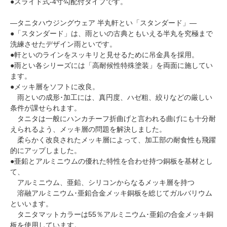
●スライド式-4寸勾配付タイプです。
―タニタハウジングウェア 半丸軒とい「スタンダード」―
●「スタンダード」は、雨といの古典ともいえる半丸を究極まで
洗練させたデザイン雨といです。
●軒といのラインをスッキリと見せるために吊金具を採用。
●雨とい各シリーズには「高耐候性特殊塗装」を両面に施してい
ます。
●メッキ層をソフトに改良。
雨といの成形･加工には、真円度、ハゼ粗、絞りなどの厳しい
条件が課せられます。
タニタは一般にハンカチーフ折曲げと言われる曲げにも十分耐
えられるよう、メッキ層の問題を解決しました。
柔らかく改良されたメッキ層によって、加工部の耐食性も飛躍
的にアップしました。
●亜鉛とアルミニウムの優れた特性を合わせ持つ銅板を基材とし
て、
アルミニウム、亜鉛、シリコンからなるメッキ層を持つ
溶融アルミニウム･亜鉛合金メッキ銅板を総じてガルバリウム
といいます。
タニタマットカラーは55％アルミニウム･亜鉛の合金メッキ銅
板を使用しています。