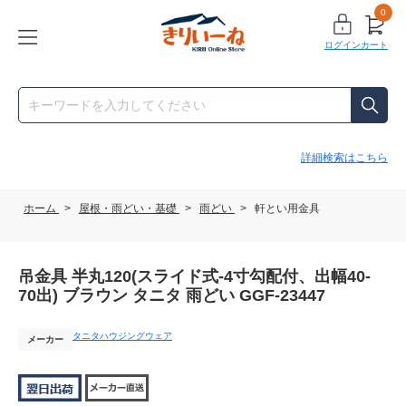
0
ログイン
カート
詳細検索はこちら
ホーム
>
屋根・雨どい・基礎
>
雨どい
>
軒とい用金具
吊金具 半丸120(スライド式-4寸勾配付、出幅40-
70出) ブラウン タニタ 雨どい GGF-23447
タニタハウジングウェア
メーカー