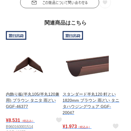
関連商品はこちら
内飾り板(半丸105/半丸120兼
スタンダード半丸120 軒とい
用) ブラウン タニタ 雨どい
1820mm ブラウン 雨どい タニ
GGF-46377
タハウジングウェア GGF-
20047
¥
8,531
（税込み）
¥
1,973
B960160001514
（税込み）