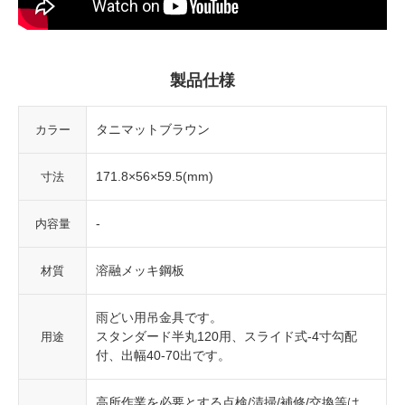
製品仕様
タニマットブラウン
カラー
171.8×56×59.5(mm)
寸法
-
内容量
溶融メッキ鋼板
材質
雨どい用吊金具です。
スタンダード半丸120用、スライド式-4寸勾配
用途
付、出幅40-70出です。
高所作業を必要とする点検/清掃/補修/交換等は、