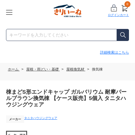
0
ログイン
カート
詳細検索はこちら
ホーム
>
屋根・雨どい・基礎
>
屋根換気材
>
換気棟
棟まどS形エンドキャップ ガルバリウム 耐摩パー
ルブラウン換気棟 【ケース販売】5個入 タニタハ
ウジングウェア
タニタハウジングウェア
メーカー