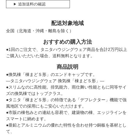
追加送料の確認
配送対象地域
全国（北海道・沖縄・離島を除く）
おすすめの購入方法
●1回のご注文で、タニタハウジングウェア商品を合計2万円以上
ご購入いただいた場合、送料無料となります。
商品説明
●換気棟「棟まどＳ形」のエンドキャップです。
―タニタハウジングウェア 換気棟「棟まどＳ形」―
●スリムなのに高性能。排気能力、雨仕舞い性能ともに同等サイ
ズの換気棟ではトップクラス。
●タニタ「棟まどＳ形」の特徴である「デフレクター」機能で強
風地区での採用にもご安心いただけます。
●市販の棟包みとの連結も容易で、建築物の棟、エッジラインを
スマートに納めます。
●亜鉛とアルミニウムの優れた特性を合わせ持つ銅板を基材とし
て、