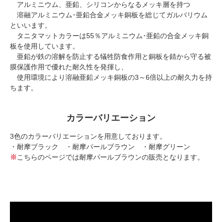
アルミニウム、亜鉛、シリコンからなるメッキ層を持つ
溶融アルミニウム･亜鉛合金メッキ銅板を総じてガルバリウム
といいます。
タニタマットカラーは55％アルミニウム･亜鉛の合金メッキ銅
板を使用しています。
亜鉛が鉄の溶解を防止する犠牲防食作用と銅板を錆から守る被
膜保護作用で優れた耐久性を発揮し、
使用環境により溶融亜鉛メッキ銅板の3～6倍以上の耐久力を持
ちます。
カラーバリエーション
3色のカラーバリエーションを用意しております。
・耐摩ブラック ・耐摩パールブラウン ・耐摩グリーン
※
こちらのページでは耐摩パールブラウンの販売となります。