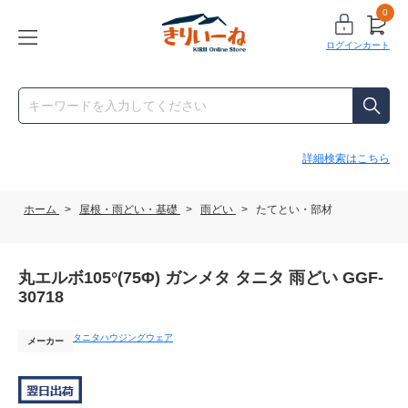
0
ログイン
カート
詳細検索はこちら
ホーム
>
屋根・雨どい・基礎
>
雨どい
>
たてとい・部材
丸エルボ105°(75Φ) ガンメタ タニタ 雨どい GGF-
30718
タニタハウジングウェア
メーカー