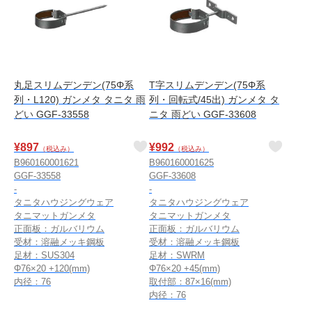
丸足スリムデンデン(75Φ系
T字スリムデンデン(75Φ系
列・L120) ガンメタ タニタ 雨
列・回転式/45出) ガンメタ タ
どい GGF-33558
ニタ 雨どい GGF-33608
¥
897
¥
992
（税込み）
（税込み）
B960160001621
B960160001625
GGF-33558
GGF-33608
-
-
タニタハウジングウェア
タニタハウジングウェア
タニマットガンメタ
タニマットガンメタ
正面板：ガルバリウム
正面板：ガルバリウム
受材：溶融メッキ鋼板
受材：溶融メッキ鋼板
足材：SUS304
足材：SWRM
Φ76×20 +120(mm)
Φ76×20 +45(mm)
内径：76
取付部：87×16(mm)
内径：76