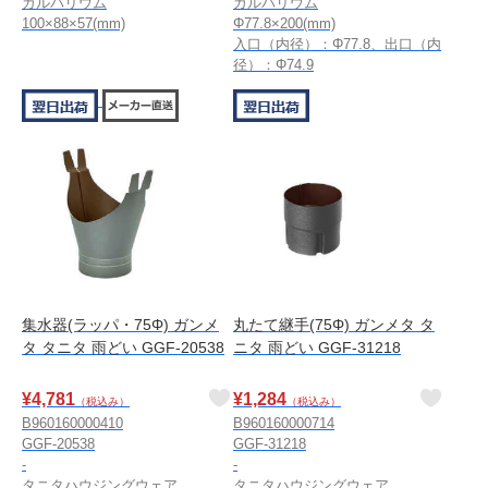
ガルバリウム
ガルバリウム
100×88×57(mm)
Φ77.8×200(mm)
入口（内径）：Φ77.8、出口（内
径）：Φ74.9
集水器(ラッパ・75Φ) ガンメ
丸たて継手(75Φ) ガンメタ タ
タ タニタ 雨どい GGF-20538
ニタ 雨どい GGF-31218
¥
4,781
¥
1,284
（税込み）
（税込み）
B960160000410
B960160000714
GGF-20538
GGF-31218
-
-
タニタハウジングウェア
タニタハウジングウェア