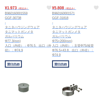
¥
1,973
¥
5,808
（税込み）
（税込み）
B960160001559
B960160001571
GGF-30738
GGF-31818
-
-
タニタハウジングウェア
タニタハウジングウェア
タニマットガンメタ
タニマットガンメタ
ガルバリウム
ガルバリウム
Φ77.3(mm)
Φ75×200(mm)
入口（内径）：Φ76.5、出口（外
入口（内径）：主管Φ75/枝管
径）：Φ74.9
Φ76.5×43.8、出口（外径）：
Φ74.9