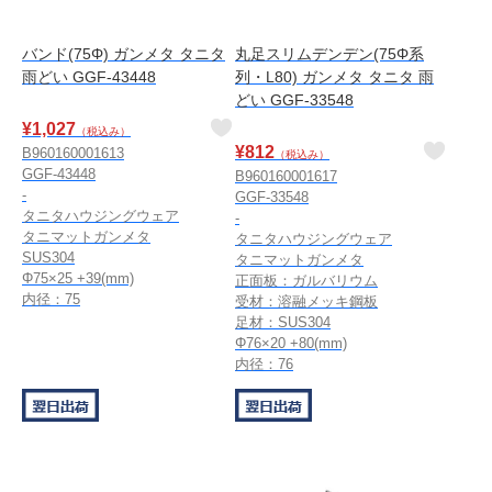
バンド(75Φ) ガンメタ タニタ
丸足スリムデンデン(75Φ系
雨どい GGF-43448
列・L80) ガンメタ タニタ 雨
どい GGF-33548
¥
1,027
（税込み）
¥
812
B960160001613
（税込み）
GGF-43448
B960160001617
-
GGF-33548
タニタハウジングウェア
-
タニマットガンメタ
タニタハウジングウェア
SUS304
タニマットガンメタ
Φ75×25 +39(mm)
正面板：ガルバリウム
内径：75
受材：溶融メッキ鋼板
足材：SUS304
Φ76×20 +80(mm)
内径：76