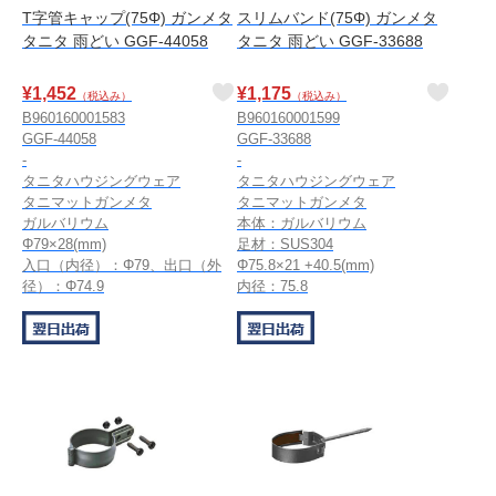
T字管キャップ(75Φ) ガンメタ
スリムバンド(75Φ) ガンメタ
タニタ 雨どい GGF-44058
タニタ 雨どい GGF-33688
¥
1,452
¥
1,175
（税込み）
（税込み）
B960160001583
B960160001599
GGF-44058
GGF-33688
-
-
タニタハウジングウェア
タニタハウジングウェア
タニマットガンメタ
タニマットガンメタ
ガルバリウム
本体：ガルバリウム
Φ79×28(mm)
足材：SUS304
入口（内径）：Φ79、出口（外
Φ75.8×21 +40.5(mm)
径）：Φ74.9
内径：75.8