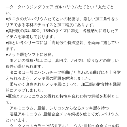
―タニタハウジングウェア ガルバリウムたてとい「丸たてと
い」―
●タニタのガルバリウムたてといの秘密は、厳しい加工条件をク
リアできる素材のチョイスと加工精度にあります。
●真円度の高い60Φ、75Φのサイズに加え、各種納めに適したア
イテムを準備しております。
●雨とい各シリーズには「高耐候性特殊塗装」を両面に施してい
ます。
●メッキ層をソフトに改良。
雨といの成形･加工には、真円度、ハゼ粗、絞りなどの厳しい
条件が課せられます。
タニタは一般にハンカチーフ折曲げと言われる曲げにも十分耐
えられるよう、メッキ層の問題を解決しました。
柔らかく改良されたメッキ層によって、加工部の耐食性も飛躍
的にアップしました。
●亜鉛とアルミニウムの優れた特性を合わせ持つ銅板を基材とし
て、
アルミニウム、亜鉛、シリコンからなるメッキ層を持つ
溶融アルミニウム･亜鉛合金メッキ銅板を総じてガルバリウム
といいます。
タニタマットカラーは55％アルミニウム･亜鉛の合金メッキ銅