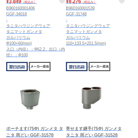
¥
3,849
¥
8,276
（税込み）
（税込み）
B960160001406
B960160001539
GGF-34018
GGF-31748
-
-
タニタハウジングウェア
タニタハウジングウェア
タニマットガンメタ
タニマットガンメタ
ガルバリウム
ガルバリウム
Φ100×60(mm)
110×133.5×251.5(mm)
入口（内径）：Φ62.2、出口（内
径）：Φ100
ポーチます(75Φ) ガンメタ タ
寄せます継手(75Φ) ガンメタ
ニタ 雨どい GGF-31578
タニタ 雨どい GGF-31528