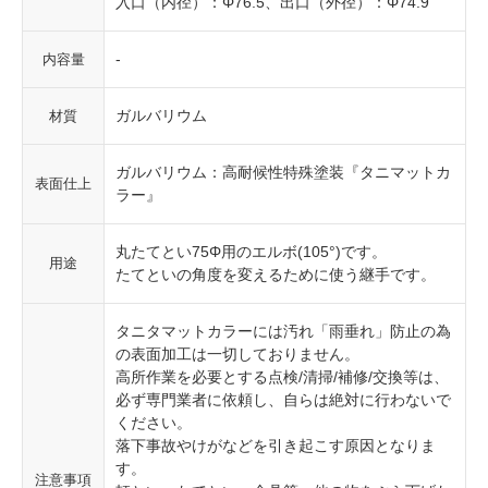
入口（内径）：Φ76.5、出口（外径）：Φ74.9
-
内容量
ガルバリウム
材質
ガルバリウム：高耐候性特殊塗装『タニマットカ
表面仕上
ラー』
丸たてとい75Φ用のエルボ(105°)です。
用途
たてといの角度を変えるために使う継手です。
タニタマットカラーには汚れ「雨垂れ」防止の為
の表面加工は一切しておりません。
高所作業を必要とする点検/清掃/補修/交換等は、
必ず専門業者に依頼し、自らは絶対に行わないで
ください。
落下事故やけがなどを引き起こす原因となりま
す。
注意事項