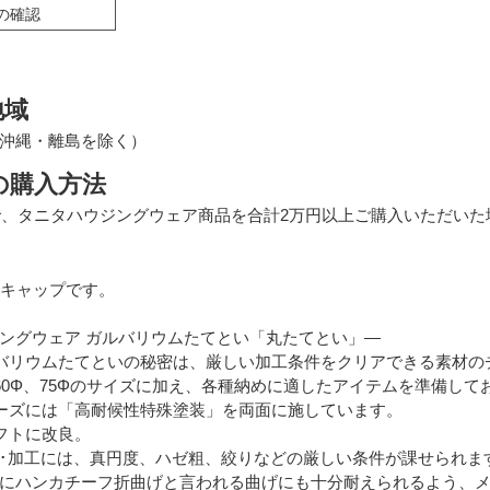
の確認
地域
沖縄・離島を除く）
の購入方法
で、タニタハウジングウェア商品を合計2万円以上ご購入いただい
管キャップです。
ングウェア ガルバリウムたてとい「丸たてとい」―
バリウムたてといの秘密は、厳しい加工条件をクリアできる素材の
60Φ、75Φのサイズに加え、各種納めに適したアイテムを準備して
ーズには「高耐候性特殊塗装」を両面に施しています。
フトに改良。
･加工には、真円度、ハゼ粗、絞りなどの厳しい条件が課せられま
にハンカチーフ折曲げと言われる曲げにも十分耐えられるよう、メ