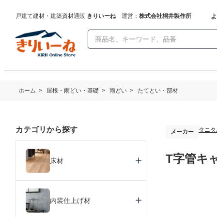
よ
戸建て建材・建築資材通販
きりいーね
運営：
株式会社桐井製作所
ホーム
>
屋根・雨どい・基礎
>
雨どい
>
たてとい・部材
カテゴリから探す
タニタ
メーカー
T字管キャ
床材
内装仕上げ材