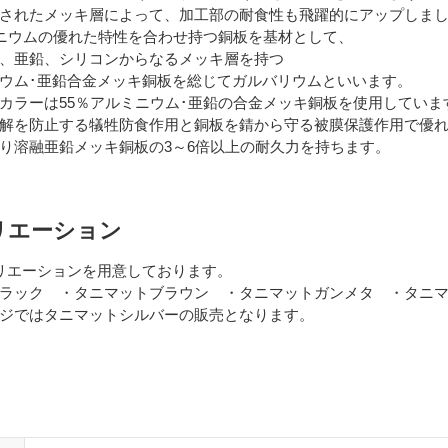
されたメッキ層によって、加工部の耐食性も飛躍的にアップしま
ニウムの優れた特性を合わせ持つ銅板を基材として、
、亜鉛、シリコンからなるメッキ層を持つ
ウム･亜鉛合金メッキ銅板を総じてガルバリウムといいます。
ラーは55％アルミニウム･亜鉛の合金メッキ銅板を使用していま
解を防止する犠牲防食作用と銅板を錆から守る被膜保護作用で優れ
溶融亜鉛メッキ銅板の3～6倍以上の耐久力を持ちます。
リエーション
リエーションを用意しております。
ラック ・タニマットブラウン ・タニマットガンメタ ・タニ
ジではタニマットシルバーの販売となります。