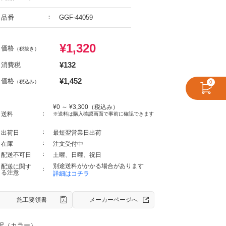
品番
GGF-44059
¥
1,320
価格
（税抜き）
¥
132
消費税
¥
1,452
価格
（税込み）
0
¥
0
～ ¥
3,300
（税込み）
送料
※送料は購入確認画面で事前に確認できます
出荷日
最短翌営業日出荷
在庫
注文受付中
配送不可日
土曜、日曜、祝日
別途送料がかかる場合があります
配送に関す
る注意
詳細はコチラ
施工要領書
メーカーページへ
択（カラー）