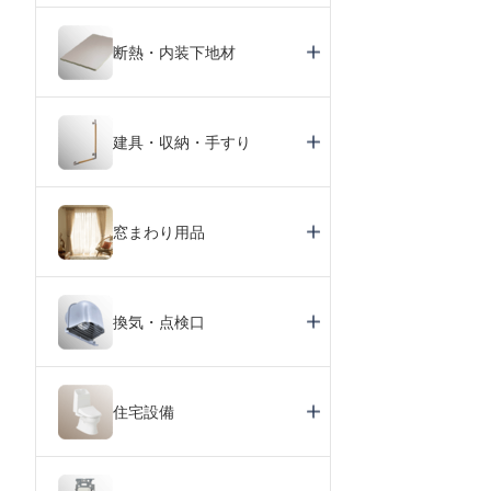
断熱・内装下地材
建具・収納・手すり
窓まわり用品
換気・点検口
住宅設備