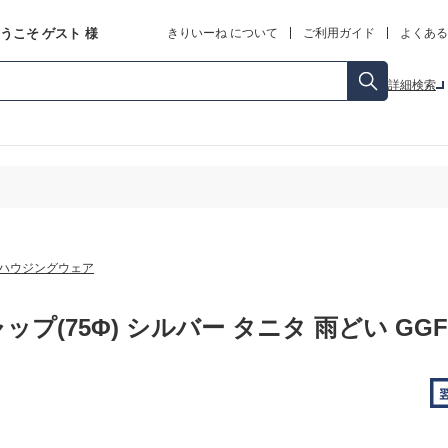
うこそ
ゲスト
様
きりいーね について
ご利用ガイド
よくある
詳細検索
ハウジングウェア
ップ(75Φ) シルバー タニタ 雨どい GGF-