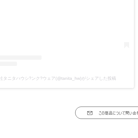
タニタハウシ?ンク?ウェア(@tanita_hw)がシェアした投稿