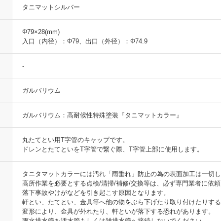
タニマットシルバー
Φ79×28(mm)
入口（内径）：Φ79、出口（外径）：Φ74.9
-
ガルバリウム
ガルバリウム：高耐候性特殊塗装『タニマットカラー』
丸たてとい用T字管のキャップです。
ドレンとたてといをT字管で繋ぐ際、T字管上部に使用します。
タニタマットカラーには汚れ「雨垂れ」防止の為の表面加工は一切し
高所作業を必要とする点検/清掃/補修/交換等は、必ず専門業者に依
落下事故やけがなどを引き起こす原因となります。
軒とい、たてとい、金具等へ他の物をぶら下げたり取り付けたりす
変形により、金具が外れたり、軒といが落下する恐れがあります。
雨水排水管を汚水管もしくは雑排水管へ接続しないでください。