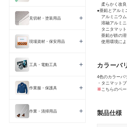
柔らかく改良
●亜鉛とアルミ
アルミニウム
見切材・塗装用品
溶融アルミニ
タニタマットカ
亜鉛が鉄の溶
現場資材・保安用品
使用環境により
カラーバ
工具・電動工具
4色のカラーバ
・タニマットブ
作業服・保護具
※
こちらのペー
作業・清掃用品
製品仕様