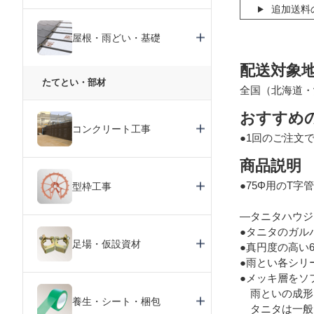
追加送料
屋根・雨どい・基礎
配送対象
たてとい・部材
全国（北海道・
おすすめ
コンクリート工事
●1回のご注文
商品説明
●75Φ用のT字
型枠工事
―タニタハウジ
●タニタのガル
足場・仮設資材
●真円度の高い
●雨とい各シリ
●メッキ層をソ
雨といの成形
養生・シート・梱包
タニタは一般