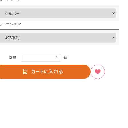
リエーション
数量
個