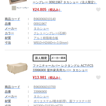
ーングレー 00911967 タカショー（法人限定）
¥
24,805
（税込み）
商品コード
B960066010140
品番
00911967
メーカー
タカショー
カラー
クレトーングレー(石柄)
材質
アルミ樹脂複合板
寸法
W910×H2440×t=3.0(mm)
ファニチャーカバー レクタングル ACT-FC5
33996900 屋外家具用カバー タカショー
¥
13,981
（税込み）
商品コード
B960066010700
品番
33996900
メーカー
タカショー
材質
ポリエステル(撥水処理)、面ファスナー付
寸法
W2300×D1530×H770