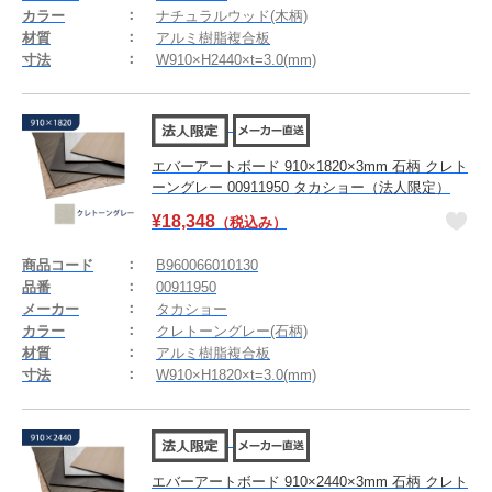
カラー
ナチュラルウッド(木柄)
材質
アルミ樹脂複合板
寸法
W910×H2440×t=3.0(mm)
エバーアートボード 910×1820×3mm 石柄 クレト
ーングレー 00911950 タカショー（法人限定）
¥
18,348
（税込み）
商品コード
B960066010130
品番
00911950
メーカー
タカショー
カラー
クレトーングレー(石柄)
材質
アルミ樹脂複合板
寸法
W910×H1820×t=3.0(mm)
エバーアートボード 910×2440×3mm 石柄 クレト