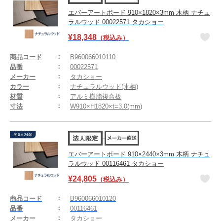
エバーアートボード 910×1820×3mm 木柄 ナチュ
ラルウッド 00022571 タカショー
¥
18,348
（税込み）
商品コード
B960066010110
品番
00022571
メーカー
タカショー
カラー
ナチュラルウッド(木柄)
材質
アルミ樹脂複合板
寸法
W910×H1820×t=3.0(mm)
エバーアートボード 910×2440×3mm 木柄 ナチュ
ラルウッド 00116461 タカショー
¥
24,805
（税込み）
商品コード
B960066010120
品番
00116461
メーカー
タカショー