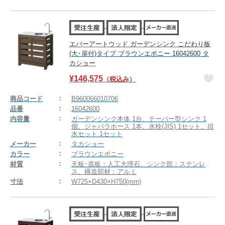
エバーアートウッド ガーデンシンク こだわり板
(大･扉付)タイプ ブラウンエボニー 16042600 タ
カショー
¥
146,575
（税込み）
商品コード
B960066010706
品番
16042600
内容量
ガーデンシンク本体 1台、テーパー型シンク 1
個、ジャバラホース 1本、水栓(JIS) 1セット、排
水セット 1セット
メーカー
タカショー
カラー
ブラウンエボニー
材質
天板･底板：人工大理石、シンク部：ステンレ
ス、構造部材：アルミ
寸法
W725×D430×H750(mm)