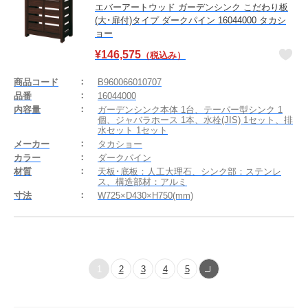
エバーアートウッド ガーデンシンク こだわり板
(大･扉付)タイプ ダークパイン 16044000 タカシ
ョー
¥
146,575
（税込み）
商品コード
B960066010707
品番
16044000
内容量
ガーデンシンク本体 1台、テーパー型シンク 1
個、ジャバラホース 1本、水栓(JIS) 1セット、排
水セット 1セット
メーカー
タカショー
カラー
ダークパイン
材質
天板･底板：人工大理石、シンク部：ステンレ
ス、構造部材：アルミ
寸法
W725×D430×H750(mm)
1
2
3
4
5