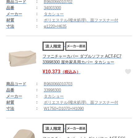
商品コード
B960066010702
品番
34003300
メーカー
タカショー
材質
ポリエステル(撥水処理)、面ファスナー付
寸法
φ1220×H635
ファニチャーカバー ダブルソファ ACT-FC7
33998300 屋外家具用カバー タカショー
¥
10,373
（税込み）
商品コード
B960066010703
品番
33998300
メーカー
タカショー
材質
ポリエステル(撥水処理)、面ファスナー付
寸法
W1750×D1070×H1090