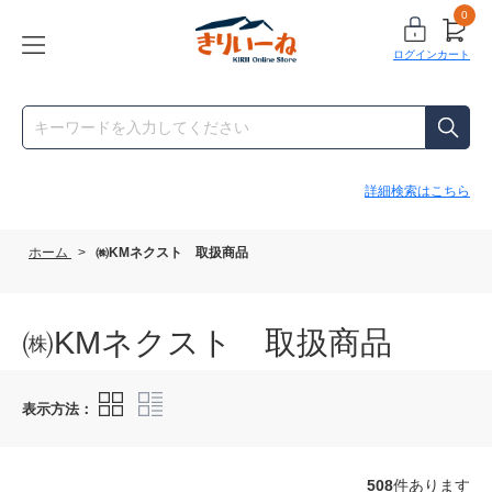
0
ログイン
カート
詳細検索はこちら
ホーム
>
㈱KMネクスト 取扱商品
㈱KMネクスト 取扱商品
表示方法：
508
件あります