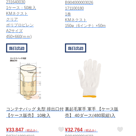
231640030
B904000003026
1ケース：50枚入
171100180
KMネクスト
1巻
クリア
KMネクスト
ポリプロピレン
150φ（6インチ）×50m
A2サイズ
450×660(ｍｍ)
コンテナバッグ 丸型 排出口付
裏起毛軍手 軍手 【ケース販
【ケース販売】 10枚入
売】 40ダース(480双組)入
¥
33,847
¥
32,764
（税込み）
（税込み）