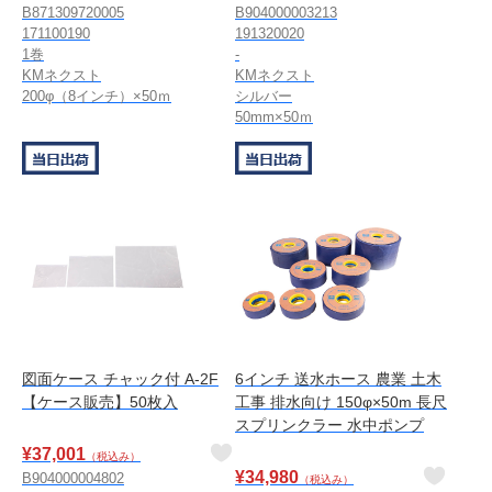
B871309720005
B904000003213
171100190
191320020
1巻
-
KMネクスト
KMネクスト
200φ（8インチ）×50ｍ
シルバー
50mm×50ｍ
図面ケース チャック付 A-2F
6インチ 送水ホース 農業 土木
【ケース販売】50枚入
工事 排水向け 150φ×50m 長尺
スプリンクラー 水中ポンプ
¥
37,001
（税込み）
¥
34,980
B904000004802
（税込み）