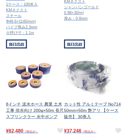
KMネクスト
1ケース：100本入
シャンパンゴールド
KMネクスト
0.98×30(m)
スチール
厚み：0.8mm
Φ48.6×1145(mm)
パイプ厚み2.3mm
※呼び寸：1.1m
8インチ 送水ホース 農業 土木
カット性 アルミテープ No714
工事 排水向け 200φ×50m 長尺
50mm×50m 艶アリ 【ケース
スプリンクラー 水中ポンプ
販売】 30巻入
¥
62,480
¥
37,246
（税込み）
（税込み）