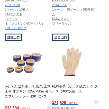
B871618804010
B904000004603
221110030
231470230
1ケース：10枚入
1ケース：40ダース（480双組）
KMネクスト
入
ベージュ
KMネクスト
ポリプロピレン(UV剤入り)
フリーサイズ
1100×1100(mm)
5インチ 送水ホース 農業 土木
純綿軍手【ケース販売】 40ダ
工事 排水向け 125φ×50m 長尺
ース（480双組）入
スプリンクラー 水中ポンプ
¥
31,625
（税込み）
¥
32,680
B904000004602
（税込み）