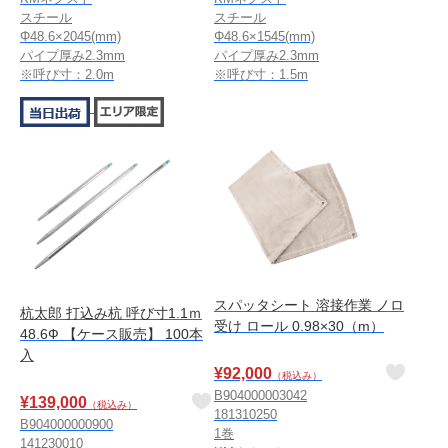
スチール
スチール
Φ48.6×2045(mm)
Φ48.6×1545(mm)
パイプ厚み2.3mm
パイプ厚み2.3mm
※呼び寸：2.0m
※呼び寸：1.5m
スパッタシート 溶接作業 ノロ
杭太郎 打込み杭 呼び寸1.1ｍ
受け ロール 0.98×30（m）
48.6Ф 【ケース販売】 100本
入
¥
92,000
（税込み）
B904000003042
¥
139,000
（税込み）
181310250
B904000000900
1巻
141230010