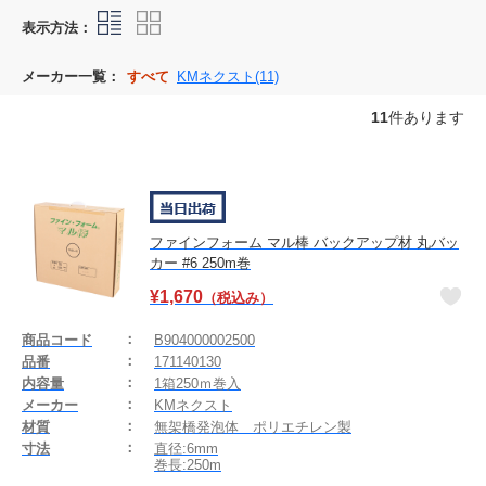
表示方法：
メーカー一覧：
すべて
KMネクスト(11)
11
件あります
ファインフォーム マル棒 バックアップ材 丸バッ
カー #6 250m巻
¥
1,670
（税込み）
商品コード
B904000002500
品番
171140130
内容量
1箱250ｍ巻入
メーカー
KMネクスト
材質
無架橋発泡体 ポリエチレン製
寸法
直径:6mm
巻長:250m