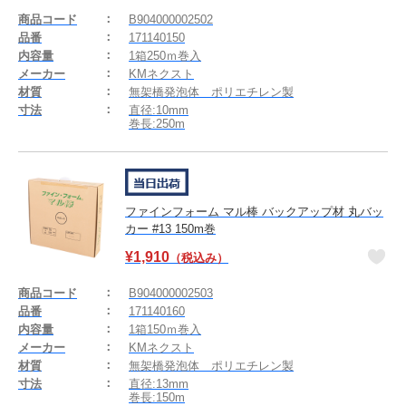
商品コード
B904000002502
品番
171140150
内容量
1箱250ｍ巻入
メーカー
KMネクスト
材質
無架橋発泡体 ポリエチレン製
寸法
直径:10mm
巻長:250m
ファインフォーム マル棒 バックアップ材 丸バッ
カー #13 150m巻
¥
1,910
（税込み）
商品コード
B904000002503
品番
171140160
内容量
1箱150ｍ巻入
メーカー
KMネクスト
材質
無架橋発泡体 ポリエチレン製
寸法
直径:13mm
巻長:150m