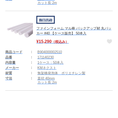
カット長:2m
ファインフォーム マル棒 バックアップ材 丸バッ
カー #40 【ケース販売】 50本入
¥
15,290
（税込み）
商品コード
B904000002510
品番
171140230
内容量
1ケース：50本入
メーカー
KMネクスト
材質
無架橋発泡体 ポリエチレン製
寸法
直径:40mm
カット長:2m