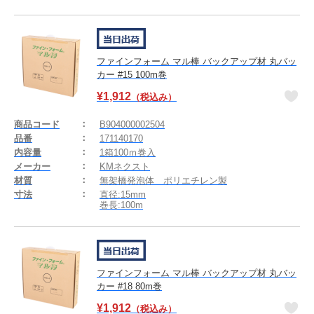
ファインフォーム マル棒 バックアップ材 丸バッ
カー #15 100m巻
¥
1,912
（税込み）
商品コード
B904000002504
品番
171140170
内容量
1箱100ｍ巻入
メーカー
KMネクスト
材質
無架橋発泡体 ポリエチレン製
寸法
直径:15mm
巻長:100m
ファインフォーム マル棒 バックアップ材 丸バッ
カー #18 80m巻
¥
1,912
（税込み）