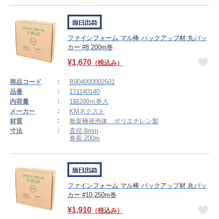
ファインフォーム マル棒 バックアップ材 丸バッ
カー #8 200m巻
¥
1,670
（税込み）
商品コード
B904000002501
品番
171140140
内容量
1箱200ｍ巻入
メーカー
KMネクスト
材質
無架橋発泡体 ポリエチレン製
寸法
直径:8mm
巻長:200m
ファインフォーム マル棒 バックアップ材 丸バッ
カー #10 250m巻
¥
1,910
（税込み）