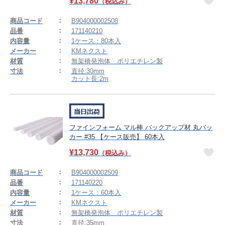
¥
13,780
（税込み）
商品コード
B904000002508
品番
171140210
内容量
1ケース：80本入
メーカー
KMネクスト
材質
無架橋発泡体 ポリエチレン製
寸法
直径:30mm
カット長:2m
ファインフォーム マル棒 バックアップ材 丸バッ
カー #35 【ケース販売】 60本入
¥
13,730
（税込み）
商品コード
B904000002509
品番
171140220
内容量
1ケース：60本入
メーカー
KMネクスト
材質
無架橋発泡体 ポリエチレン製
寸法
直径:35mm