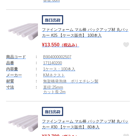
巻長:60m
ファインフォーム マル棒 バックアップ材 丸バッ
カー #25 【ケース販売】 100本入
¥
13,550
（税込み）
商品コード
B904000002507
品番
171140200
内容量
1ケース：100本入
メーカー
KMネクスト
材質
無架橋発泡体 ポリエチレン製
寸法
直径:25mm
カット長:2m
ファインフォーム マル棒 バックアップ材 丸バッ
カー #30 【ケース販売】 80本入