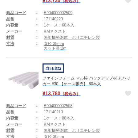
¥
13,730
（税込み）
商品コード
B904000002509
品番
171140220
内容量
1ケース：60本入
メーカー
KMネクスト
材質
無架橋発泡体 ポリエチレン製
寸法
直径:35mm
カット長:2m
ファインフォーム マル棒 バックアップ材 丸バッ
カー #30 【ケース販売】 80本入
¥
13,780
（税込み）
商品コード
B904000002508
品番
171140210
内容量
1ケース：80本入
メーカー
KMネクスト
材質
無架橋発泡体 ポリエチレン製
寸法
直径:30mm