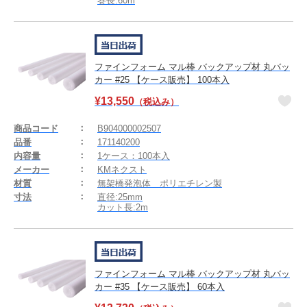
巻長:60m
ファインフォーム マル棒 バックアップ材 丸バッ
カー #25 【ケース販売】 100本入
¥
13,550
（税込み）
商品コード
B904000002507
品番
171140200
内容量
1ケース：100本入
メーカー
KMネクスト
材質
無架橋発泡体 ポリエチレン製
寸法
直径:25mm
カット長:2m
ファインフォーム マル棒 バックアップ材 丸バッ
カー #35 【ケース販売】 60本入