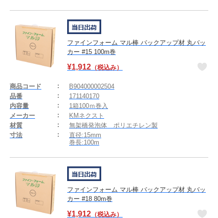
ファインフォーム マル棒 バックアップ材 丸バッ
カー #15 100m巻
¥
1,912
（税込み）
商品コード
B904000002504
品番
171140170
内容量
1箱100ｍ巻入
メーカー
KMネクスト
材質
無架橋発泡体 ポリエチレン製
寸法
直径:15mm
巻長:100m
ファインフォーム マル棒 バックアップ材 丸バッ
カー #18 80m巻
¥
1,912
（税込み）