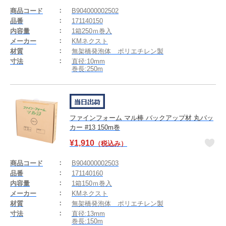
商品コード
B904000002502
品番
171140150
内容量
1箱250ｍ巻入
メーカー
KMネクスト
材質
無架橋発泡体 ポリエチレン製
寸法
直径:10mm
巻長:250m
ファインフォーム マル棒 バックアップ材 丸バッ
カー #13 150m巻
¥
1,910
（税込み）
商品コード
B904000002503
品番
171140160
内容量
1箱150ｍ巻入
メーカー
KMネクスト
材質
無架橋発泡体 ポリエチレン製
寸法
直径:13mm
巻長:150m