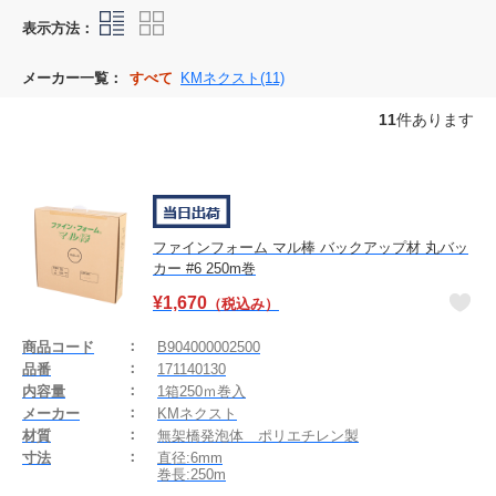
表示方法：
メーカー一覧：
すべて
KMネクスト(11)
11
件あります
ファインフォーム マル棒 バックアップ材 丸バッ
カー #6 250m巻
¥
1,670
（税込み）
商品コード
B904000002500
品番
171140130
内容量
1箱250ｍ巻入
メーカー
KMネクスト
材質
無架橋発泡体 ポリエチレン製
寸法
直径:6mm
巻長:250m