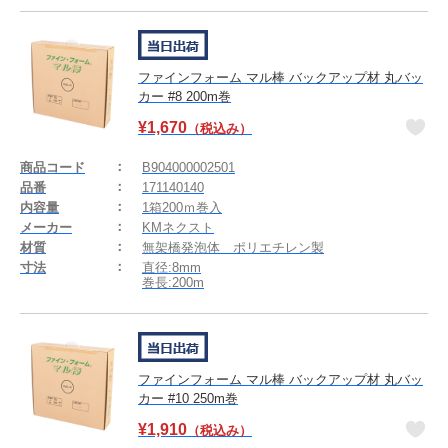
ファインフォーム マル棒 バックアップ材 丸バッ
カー #8 200m巻
¥
1,670
（税込み）
商品コード
B904000002501
品番
171140140
内容量
1箱200ｍ巻入
メーカー
KMネクスト
材質
無架橋発泡体 ポリエチレン製
寸法
直径:8mm
巻長:200m
ファインフォーム マル棒 バックアップ材 丸バッ
カー #10 250m巻
¥
1,910
（税込み）