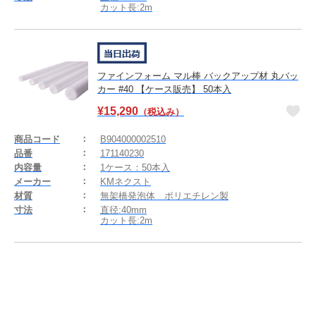
カット長:2m
ファインフォーム マル棒 バックアップ材 丸バッ
カー #40 【ケース販売】 50本入
¥
15,290
（税込み）
商品コード
B904000002510
品番
171140230
内容量
1ケース：50本入
メーカー
KMネクスト
材質
無架橋発泡体 ポリエチレン製
寸法
直径:40mm
カット長:2m