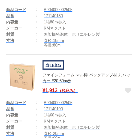
商品コード
B904000002505
品番
171140180
内容量
1箱80ｍ巻入
メーカー
KMネクスト
材質
無架橋発泡体 ポリエチレン製
寸法
直径:18mm
巻長:80m
ファインフォーム マル棒 バックアップ材 丸バッ
カー #20 60m巻
¥
1,912
（税込み）
商品コード
B904000002506
品番
171140190
内容量
1箱60ｍ巻入
メーカー
KMネクスト
材質
無架橋発泡体 ポリエチレン製
寸法
直径:20mm