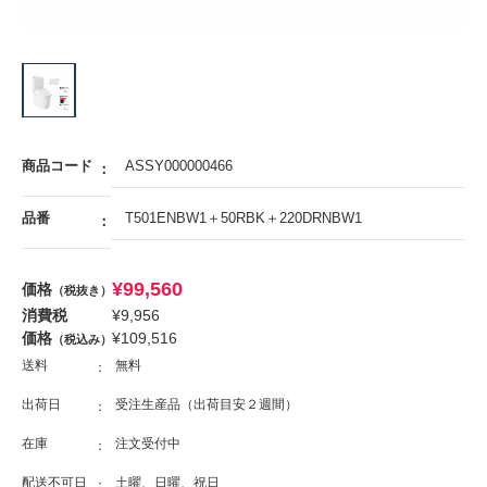
商品コード
ASSY000000466
品番
T501ENBW1＋50RBK＋220DRNBW1
¥
99,560
価格
（税抜き）
消費税
¥
9,956
価格
¥
109,516
（税込み）
送料
無料
出荷日
受注生産品（出荷目安２週間）
在庫
注文受付中
配送不可日
土曜、日曜、祝日