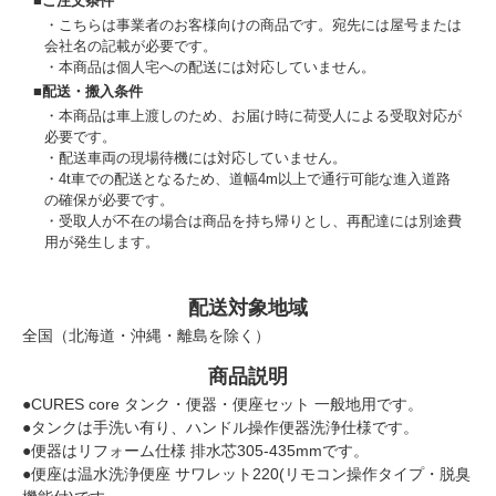
■ご注文条件
こちらは事業者のお客様向けの商品です。宛先には屋号または
会社名の記載が必要です。
本商品は個人宅への配送には対応していません。
■配送・搬入条件
本商品は車上渡しのため、お届け時に荷受人による受取対応が
必要です。
配送車両の現場待機には対応していません。
4t車での配送となるため、道幅4m以上で通行可能な進入道路
の確保が必要です。
受取人が不在の場合は商品を持ち帰りとし、再配達には別途費
用が発生します。
配送対象地域
全国（北海道・沖縄・離島を除く）
商品説明
●CURES core タンク・便器・便座セット 一般地用です。
●タンクは手洗い有り、ハンドル操作便器洗浄仕様です。
●便器はリフォーム仕様 排水芯305-435mmです。
●便座は温水洗浄便座 サワレット220(リモコン操作タイプ・脱臭