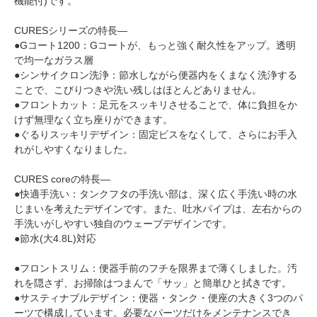
機能付)です。
CURESシリーズの特長―
●Gコート1200：Gコートが、もっと強く耐久性をアップ。透明
で均一なガラス層
●シンサイクロン洗浄：節水しながら便器内をくまなく洗浄する
ことで、こびりつきや洗い残しはほとんどありません。
●フロントカット：足元をスッキリさせることで、体に負担をか
けず無理なく立ち座りができます。
●ぐるりスッキリデザイン：固定ビスをなくして、さらにお手入
れがしやすくなりました。
CURES coreの特長―
●快適手洗い：タンクフタの手洗い部は、深く広く手洗い時の水
じまいを考えたデザインです。また、吐水パイプは、左右からの
手洗いがしやすい独自のウェーブデザインです。
●節水(大4.8L)対応
●フロントスリム：便器手前のフチを限界まで薄くしました。汚
れを隠さず、お掃除はつまんで「サッ」と簡単ひと拭きです。
●サスティナブルデザイン：便器・タンク・便座の大きく3つのパ
ーツで構成しています。必要なパーツだけをメンテナンスでき