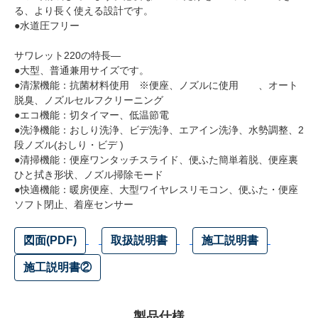
る、より長く使える設計です。
●水道圧フリー
サワレット220の特長―
●大型、普通兼用サイズです。
●清潔機能：抗菌材料使用 ※便座、ノズルに使用 、オート
脱臭、ノズルセルフクリーニング
●エコ機能：切タイマー、低温節電
●洗浄機能：おしり洗浄、ビデ洗浄、エアイン洗浄、水勢調整、2
段ノズル(おしり・ビデ )
●清掃機能：便座ワンタッチスライド、便ふた簡単着脱、便座裏
ひと拭き形状、ノズル掃除モード
●快適機能：暖房便座、大型ワイヤレスリモコン、便ふた・便座
ソフト閉止、着座センサー
図面(PDF)
取扱説明書
施工説明書
施工説明書②
製品仕様