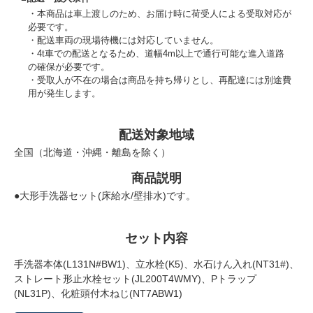
本商品は車上渡しのため、お届け時に荷受人による受取対応が
必要です。
配送車両の現場待機には対応していません。
4t車での配送となるため、道幅4m以上で通行可能な進入道路
の確保が必要です。
受取人が不在の場合は商品を持ち帰りとし、再配達には別途費
用が発生します。
配送対象地域
全国（北海道・沖縄・離島を除く）
商品説明
●大形手洗器セット(床給水/壁排水)です。
セット内容
手洗器本体(L131N#BW1)、立水栓(K5)、水石けん入れ(NT31#)、
ストレート形止水栓セット(JL200T4WMY)、Pトラップ
(NL31P)、化粧頭付木ねじ(NT7ABW1)