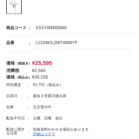
商品コード
ASSY000000949
品番
L131N#JL200T4WMYP
¥
25,595
価格
（税抜き）
消費税
¥
2,560
価格
¥
28,155
（税込み）
特別運賃
¥2,750（税込み）
出荷日
最短４営業日後出荷
在庫
注文受付中
配送不可日
土曜、日曜、祝日
配送に関す
別途送料がかかる場合があります
る注意
詳細はコチラ