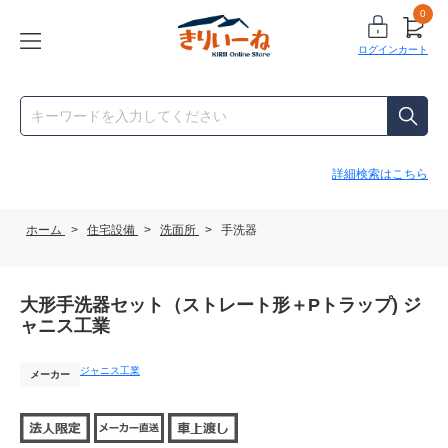
0
ログイン
カート
詳細検索はこちら
ホーム
>
住宅設備
>
洗面所
>
手洗器
大形手洗器セット（ストレート形＋Pトラップ) ジ
ャニス工業
ジャニス工業
メーカー