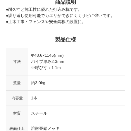
商品説明
●耐久性と施工性に優れた打込み杭です。
●繰り返し使用可能でカエリができにくくサビに強いです。
●土木工事・フェンスや安全鋼板の設置に。
製品仕様
Φ48.6×1145(mm)
パイプ厚み2.3mm
寸法
※呼び寸：1.1m
約3.0kg
質量
1本
内容量
スチール
材質
溶融亜鉛メッキ
表面仕上