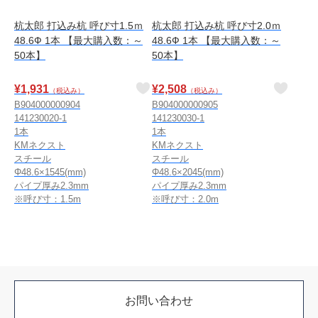
杭太郎 打込み杭 呼び寸1.5ｍ
杭太郎 打込み杭 呼び寸2.0ｍ
48.6Ф 1本 【最大購入数：～
48.6Ф 1本 【最大購入数：～
50本】
50本】
¥
1,931
¥
2,508
（税込み）
（税込み）
B904000000904
B904000000905
141230020-1
141230030-1
1本
1本
KMネクスト
KMネクスト
スチール
スチール
Φ48.6×1545(mm)
Φ48.6×2045(mm)
パイプ厚み2.3mm
パイプ厚み2.3mm
※呼び寸：1.5m
※呼び寸：2.0m
お問い合わせ