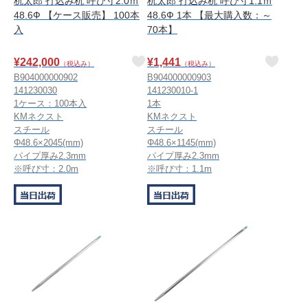
杭太郎 打込み杭 呼び寸2.0ｍ
杭太郎 打込み杭 呼び寸1.1ｍ
48.6Ф 【ケース販売】 100本
48.6Ф 1本 【最大購入数：～
入
70本】
¥
242,000
¥
1,441
（税込み）
（税込み）
B904000000902
B904000000903
141230030
141230010-1
1ケース：100本入
1本
KMネクスト
KMネクスト
スチール
スチール
Φ48.6×2045(mm)
Φ48.6×1145(mm)
パイプ厚み2.3mm
パイプ厚み2.3mm
※呼び寸：2.0m
※呼び寸：1.1m