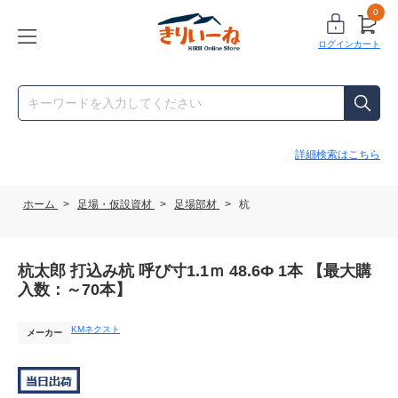
0
ログイン
カート
詳細検索はこちら
ホーム
>
足場・仮設資材
>
足場部材
>
杭
杭太郎 打込み杭 呼び寸1.1ｍ 48.6Ф 1本 【最大購
入数：～70本】
KMネクスト
メーカー