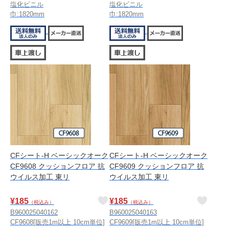
塩化ビニル
塩化ビニル
巾:1820mm
巾:1820mm
CFシート-H ベーシックオーク
CFシート-H ベーシックオーク
CF9608 クッションフロア 抗
CF9609 クッションフロア 抗
ウイルス加工 東リ
ウイルス加工 東リ
¥
185
¥
185
（税込み）
（税込み）
B960025040162
B960025040163
CF9608[販売1m以上 10cm単位]
CF9609[販売1m以上 10cm単位]