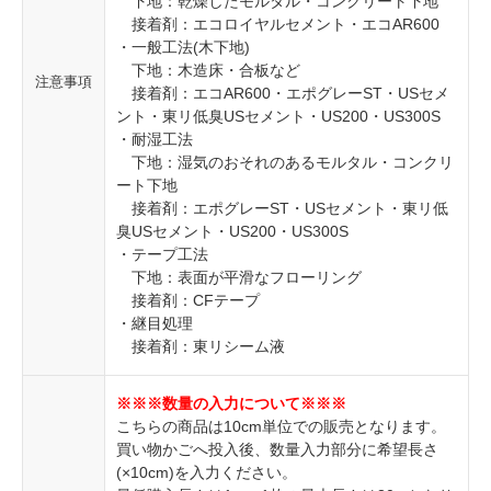
下地：乾燥したモルタル・コンクリート下地
接着剤：エコロイヤルセメント・エコAR600
・一般工法(木下地)
下地：木造床・合板など
注意事項
接着剤：エコAR600・エポグレーST・USセメ
ント・東リ低臭USセメント・US200・US300S
・耐湿工法
下地：湿気のおそれのあるモルタル・コンクリ
ート下地
接着剤：エポグレーST・USセメント・東リ低
臭USセメント・US200・US300S
・テープ工法
下地：表面が平滑なフローリング
接着剤：CFテープ
・継目処理
接着剤：東リシーム液
※※※数量の入力について※※※
こちらの商品は10cm単位での販売となります。
買い物かごへ投入後、数量入力部分に希望長さ
(×10cm)を入力ください。