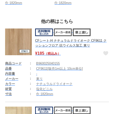
巾:1820mm
巾:1820mm
他の柄はこちら
CFシート-H ナチュラルドライオーク CF9611 ク
ッションフロア 抗ウイルス加工 東リ
¥
185
（税込み）
商品コード
B960025040155
品番
CF9611[販売1m以上 10cm単位]
内容量
-
メーカー
東リ
カラー
ナチュラルドライオーク
材質
塩化ビニル
寸法
巾:1820mm