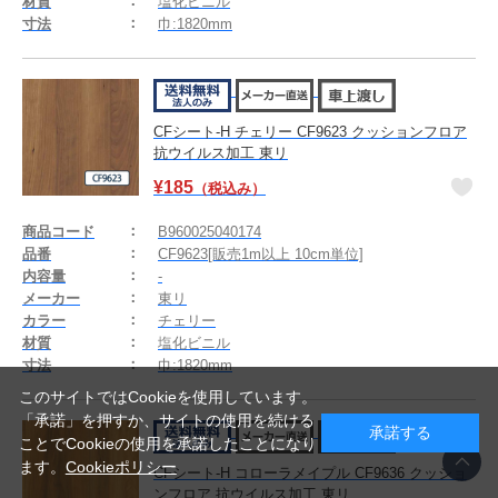
材質
塩化ビニル
寸法
巾:1820mm
CFシート-H チェリー CF9623 クッションフロア
抗ウイルス加工 東リ
¥
185
（税込み）
商品コード
B960025040174
品番
CF9623[販売1m以上 10cm単位]
内容量
-
メーカー
東リ
カラー
チェリー
材質
塩化ビニル
寸法
巾:1820mm
このサイトではCookieを使用しています。
「承諾」を押すか、サイトの使用を続ける
承諾する
ことでCookieの使用を承諾したことになり
ます。
Cookieポリシー
CFシート-H コローラメイプル CF9636 クッショ
ンフロア 抗ウイルス加工 東リ