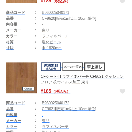
¥
185
（税込み）
商品コード
B960025040171
品番
CF9620[販売1m以上 10cm単位]
内容量
-
メーカー
東リ
カラー
ラフィネバーチ
材質
塩化ビニル
寸法
巾:1820mm
CFシート-H ラフィネバーチ CF9621 クッション
フロア 抗ウイルス加工 東リ
¥
185
（税込み）
商品コード
B960025040172
品番
CF9621[販売1m以上 10cm単位]
内容量
-
メーカー
東リ
カラー
ラフィネバーチ