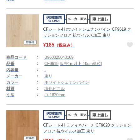
CFシート-H ホワイトシェナンパイン CF9619 ク
ッションフロア 抗ウイルス加工 東リ
¥
185
（税込み）
商品コード
B960025040169
品番
CF9619[販売1m以上 10cm単位]
内容量
-
メーカー
東リ
カラー
ホワイトシェナンパイン
材質
塩化ビニル
寸法
巾:1820mm
CFシート-H ラフィネバーチ CF9620 クッション
フロア 抗ウイルス加工 東リ