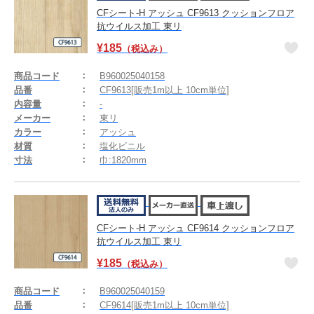
CFシート-H アッシュ CF9613 クッションフロア
抗ウイルス加工 東リ
¥
185
（税込み）
商品コード
B960025040158
品番
CF9613[販売1m以上 10cm単位]
内容量
-
メーカー
東リ
カラー
アッシュ
材質
塩化ビニル
寸法
巾:1820mm
CFシート-H アッシュ CF9614 クッションフロア
抗ウイルス加工 東リ
¥
185
（税込み）
商品コード
B960025040159
品番
CF9614[販売1m以上 10cm単位]