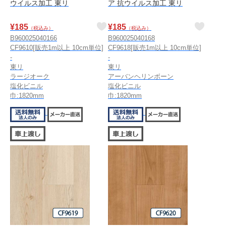
ウイルス加工 東リ
ア 抗ウイルス加工 東リ
¥
185
¥
185
（税込み）
（税込み）
B960025040166
B960025040168
CF9610[販売1m以上 10cm単位]
CF9618[販売1m以上 10cm単位]
-
-
東リ
東リ
ラージオーク
アーバンヘリンボーン
塩化ビニル
塩化ビニル
巾:1820mm
巾:1820mm