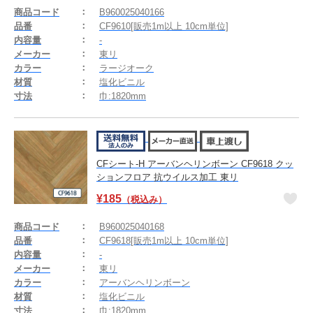
商品コード
B960025040166
品番
CF9610[販売1m以上 10cm単位]
内容量
-
メーカー
東リ
カラー
ラージオーク
材質
塩化ビニル
寸法
巾:1820mm
CFシート-H アーバンヘリンボーン CF9618 クッ
ションフロア 抗ウイルス加工 東リ
¥
185
（税込み）
商品コード
B960025040168
品番
CF9618[販売1m以上 10cm単位]
内容量
-
メーカー
東リ
カラー
アーバンヘリンボーン
材質
塩化ビニル
寸法
巾:1820mm