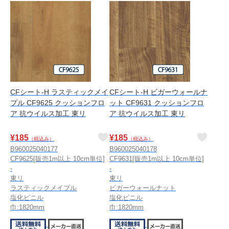
CFシート-H ラスティックメイ
CFシート-H ビガーウォールナ
プル CF9625 クッションフロ
ット CF9631 クッションフロ
ア 抗ウイルス加工 東リ
ア 抗ウイルス加工 東リ
¥
185
¥
185
（税込み）
（税込み）
B960025040177
B960025040178
CF9625[販売1m以上 10cm単位]
CF9631[販売1m以上 10cm単位]
-
-
東リ
東リ
ラスティックメイプル
ビガーウォールナット
塩化ビニル
塩化ビニル
巾:1820mm
巾:1820mm