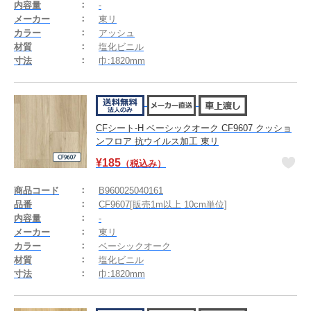
内容量
-
メーカー
東リ
カラー
アッシュ
材質
塩化ビニル
寸法
巾:1820mm
CFシート-H ベーシックオーク CF9607 クッショ
ンフロア 抗ウイルス加工 東リ
¥
185
（税込み）
商品コード
B960025040161
品番
CF9607[販売1m以上 10cm単位]
内容量
-
メーカー
東リ
カラー
ベーシックオーク
材質
塩化ビニル
寸法
巾:1820mm