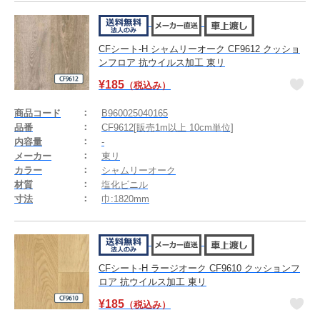
CFシート-H シャムリーオーク CF9612 クッショ
ンフロア 抗ウイルス加工 東リ
¥
185
（税込み）
商品コード
B960025040165
品番
CF9612[販売1m以上 10cm単位]
内容量
-
メーカー
東リ
カラー
シャムリーオーク
材質
塩化ビニル
寸法
巾:1820mm
CFシート-H ラージオーク CF9610 クッションフ
ロア 抗ウイルス加工 東リ
¥
185
（税込み）