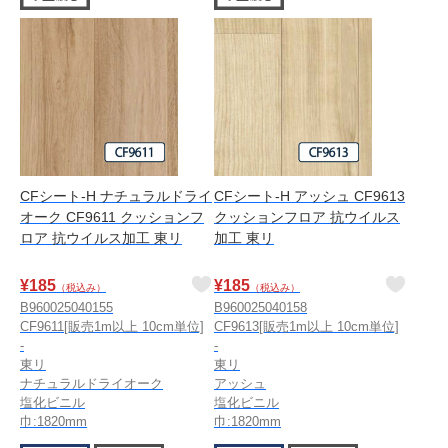
CFシート-H ナチュラルドライ
CFシート-H アッシュ CF9613
オーク CF9611 クッションフ
クッションフロア 抗ウイルス
ロア 抗ウイルス加工 東リ
加工 東リ
¥
185
¥
185
（税込み）
（税込み）
B960025040155
B960025040158
CF9611[販売1m以上 10cm単位]
CF9613[販売1m以上 10cm単位]
-
-
東リ
東リ
ナチュラルドライオーク
アッシュ
塩化ビニル
塩化ビニル
巾:1820mm
巾:1820mm