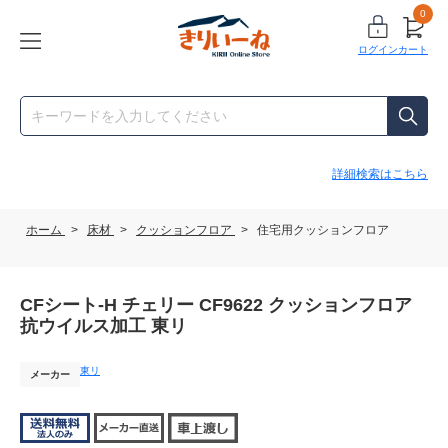
0
ログイン
カート
詳細検索はこちら
ホーム
>
床材
>
クッションフロア
>
住宅用クッションフロア
CFシート-H チェリー CF9622 クッションフロア
抗ウイルス加工 東リ
東リ
メーカー