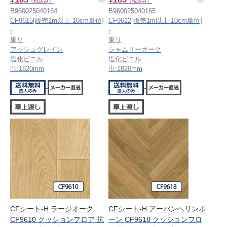
（税込み）
（税込み）
B960025040164
B960025040165
CF9615[販売1m以上 10cm単位]
CF9612[販売1m以上 10cm単位]
-
-
東リ
東リ
アッシュグレイン
シャムリーオーク
塩化ビニル
塩化ビニル
巾:1820mm
巾:1820mm
CFシート-H ラージオーク
CFシート-H アーバンヘリンボ
CF9610 クッションフロア 抗
ーン CF9618 クッションフロ