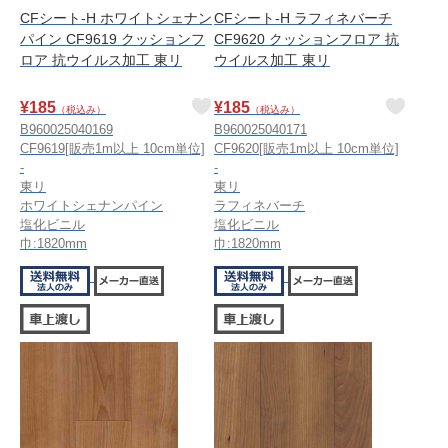
CFシート-H ホワイトシェナン
CFシート-H ラフィネバーチ
パイン CF9619 クッションフ
CF9620 クッションフロア 抗
ロア 抗ウイルス加工 東リ
ウイルス加工 東リ
¥
185
¥
185
（税込み）
（税込み）
B960025040169
B960025040171
CF9619[販売1m以上 10cm単位]
CF9620[販売1m以上 10cm単位]
-
-
東リ
東リ
ホワイトシェナンパイン
ラフィネバーチ
塩化ビニル
塩化ビニル
巾:1820mm
巾:1820mm