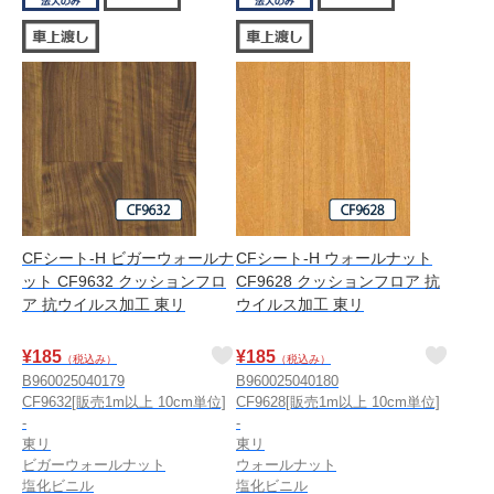
CFシート-H ビガーウォールナ
CFシート-H ウォールナット
ット CF9632 クッションフロ
CF9628 クッションフロア 抗
ア 抗ウイルス加工 東リ
ウイルス加工 東リ
¥
185
¥
185
（税込み）
（税込み）
B960025040179
B960025040180
CF9632[販売1m以上 10cm単位]
CF9628[販売1m以上 10cm単位]
-
-
東リ
東リ
ビガーウォールナット
ウォールナット
塩化ビニル
塩化ビニル