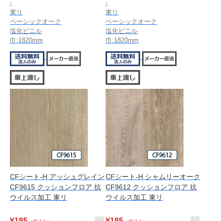
-
-
東リ
東リ
ベーシックオーク
ベーシックオーク
塩化ビニル
塩化ビニル
巾:1820mm
巾:1820mm
CFシート-H アッシュグレイン
CFシート-H シャムリーオーク
CF9615 クッションフロア 抗
CF9612 クッションフロア 抗
ウイルス加工 東リ
ウイルス加工 東リ
¥
185
¥
185