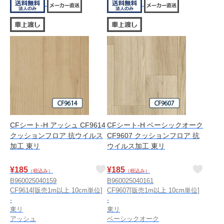
CFシート-H アッシュ CF9614
CFシート-H ベーシックオーク
クッションフロア 抗ウイルス
CF9607 クッションフロア 抗
加工 東リ
ウイルス加工 東リ
¥
185
¥
185
（税込み）
（税込み）
B960025040159
B960025040161
CF9614[販売1m以上 10cm単位]
CF9607[販売1m以上 10cm単位]
-
-
東リ
東リ
アッシュ
ベーシックオーク