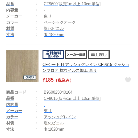
品番
CF9609[販売1m以上 10cm単位]
内容量
-
メーカー
東リ
カラー
ベーシックオーク
材質
塩化ビニル
寸法
巾:1820mm
CFシート-H アッシュグレイン CF9615 クッショ
ンフロア 抗ウイルス加工 東リ
¥
185
（税込み）
商品コード
B960025040164
品番
CF9615[販売1m以上 10cm単位]
内容量
-
メーカー
東リ
カラー
アッシュグレイン
材質
塩化ビニル
寸法
巾:1820mm