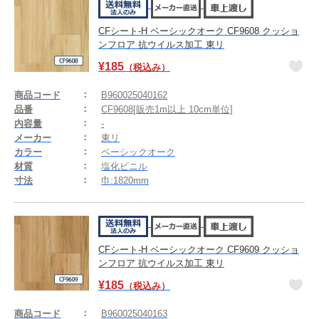
CFシート-H ベーシックオーク CF9608 クッショ
ンフロア 抗ウイルス加工 東リ
¥
185
（税込み）
商品コード
B960025040162
品番
CF9608[販売1m以上 10cm単位]
内容量
-
メーカー
東リ
カラー
ベーシックオーク
材質
塩化ビニル
寸法
巾:1820mm
CFシート-H ベーシックオーク CF9609 クッショ
ンフロア 抗ウイルス加工 東リ
¥
185
（税込み）
商品コード
B960025040163