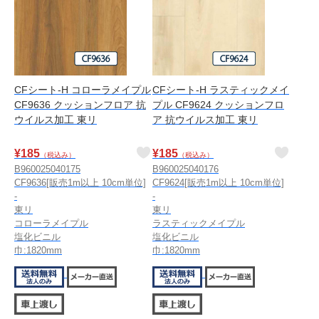
CFシート-H コローラメイプル
CFシート-H ラスティックメイ
CF9636 クッションフロア 抗
プル CF9624 クッションフロ
ウイルス加工 東リ
ア 抗ウイルス加工 東リ
¥
185
¥
185
（税込み）
（税込み）
B960025040175
B960025040176
CF9636[販売1m以上 10cm単位]
CF9624[販売1m以上 10cm単位]
-
-
東リ
東リ
コローラメイプル
ラスティックメイプル
塩化ビニル
塩化ビニル
巾:1820mm
巾:1820mm