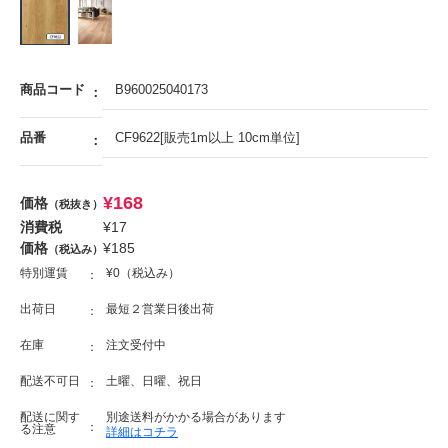
商品コード
B960025040173
品番
CF9622[販売1m以上 10cm単位]
¥
168
価格
（税抜き）
消費税
¥
17
価格
¥
185
（税込み）
特別運賃
¥0（税込み）
出荷日
最短２営業日後出荷
在庫
注文受付中
配送不可日
土曜、日曜、祝日
配送に関す
別途送料がかかる場合があります
る注意
詳細はコチラ