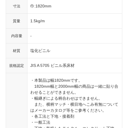
巾:1820mm
寸法
1.5kg/m
質量
-
内容量
塩化ビニル
材質
JIS A 5705 ビニル系床材
規格認定
・本製品は幅1820mmです。
1820mm幅と2000mm幅の商品は一緒に貼り合
わせることができません。
・幅継ぎによる柄合わせはできません。
また、横柄マッチ・横目地へこみ有無について
はメーカーカタログ等をご参考ください。
・各工法と下地・接着剤
・一般工法