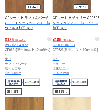
CFシート-H ラフィネバーチ
CFシート-H チェリー CF9623
CF9621 クッションフロア 抗
クッションフロア 抗ウイルス
ウイルス加工 東リ
加工 東リ
¥
185
¥
185
（税込み）
（税込み）
B960025040172
B960025040174
CF9621[販売1m以上 10cm単位]
CF9623[販売1m以上 10cm単位]
-
-
東リ
東リ
ラフィネバーチ
チェリー
塩化ビニル
塩化ビニル
巾:1820mm
巾:1820mm