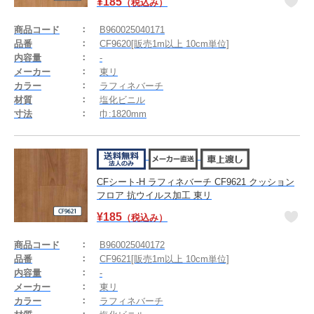
¥
185
（税込み）
商品コード
B960025040171
品番
CF9620[販売1m以上 10cm単位]
内容量
-
メーカー
東リ
カラー
ラフィネバーチ
材質
塩化ビニル
寸法
巾:1820mm
CFシート-H ラフィネバーチ CF9621 クッション
フロア 抗ウイルス加工 東リ
¥
185
（税込み）
商品コード
B960025040172
品番
CF9621[販売1m以上 10cm単位]
内容量
-
メーカー
東リ
カラー
ラフィネバーチ