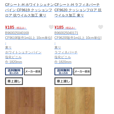
CFシート-H ホワイトシェナン
CFシート-H ラフィネバーチ
パイン CF9619 クッションフ
CF9620 クッションフロア 抗
ロア 抗ウイルス加工 東リ
ウイルス加工 東リ
¥
185
¥
185
（税込み）
（税込み）
B960025040169
B960025040171
CF9619[販売1m以上 10cm単位]
CF9620[販売1m以上 10cm単位]
-
-
東リ
東リ
ホワイトシェナンパイン
ラフィネバーチ
塩化ビニル
塩化ビニル
巾:1820mm
巾:1820mm