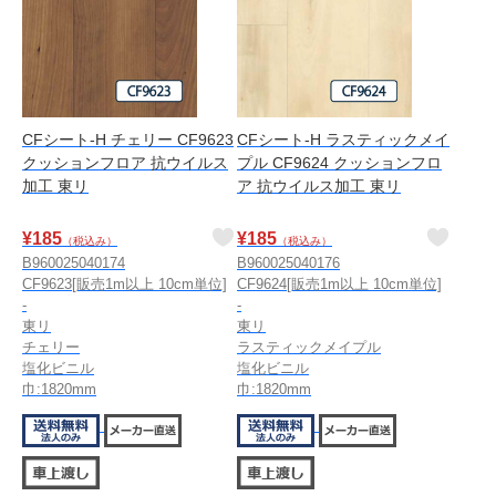
CFシート-H チェリー CF9623
CFシート-H ラスティックメイ
クッションフロア 抗ウイルス
プル CF9624 クッションフロ
加工 東リ
ア 抗ウイルス加工 東リ
¥
185
¥
185
（税込み）
（税込み）
B960025040174
B960025040176
CF9623[販売1m以上 10cm単位]
CF9624[販売1m以上 10cm単位]
-
-
東リ
東リ
チェリー
ラスティックメイプル
塩化ビニル
塩化ビニル
巾:1820mm
巾:1820mm