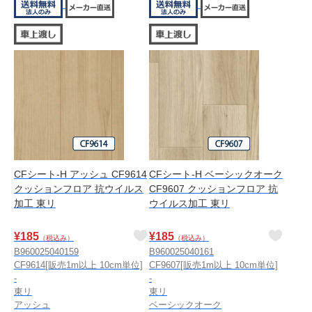
CFシート-H アッシュ CF9614
CFシート-H ベーシックオーク
クッションフロア 抗ウイルス
CF9607 クッションフロア 抗
加工 東リ
ウイルス加工 東リ
¥
185
¥
185
（税込み）
（税込み）
B960025040159
B960025040161
CF9614[販売1m以上 10cm単位]
CF9607[販売1m以上 10cm単位]
-
-
東リ
東リ
アッシュ
ベーシックオーク