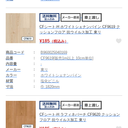
CFシート-H ホワイトシェナンパイン CF9619 ク
ッションフロア 抗ウイルス加工 東リ
¥
185
（税込み）
商品コード
B960025040169
品番
CF9619[販売1m以上 10cm単位]
内容量
-
メーカー
東リ
カラー
ホワイトシェナンパイン
材質
塩化ビニル
寸法
巾:1820mm
CFシート-H ラフィネバーチ CF9620 クッション
フロア 抗ウイルス加工 東リ