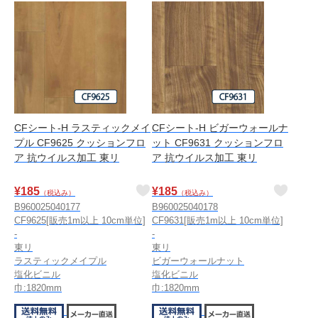
CFシート-H ラスティックメイ
CFシート-H ビガーウォールナ
プル CF9625 クッションフロ
ット CF9631 クッションフロ
ア 抗ウイルス加工 東リ
ア 抗ウイルス加工 東リ
¥
185
¥
185
（税込み）
（税込み）
B960025040177
B960025040178
CF9625[販売1m以上 10cm単位]
CF9631[販売1m以上 10cm単位]
-
-
東リ
東リ
ラスティックメイプル
ビガーウォールナット
塩化ビニル
塩化ビニル
巾:1820mm
巾:1820mm