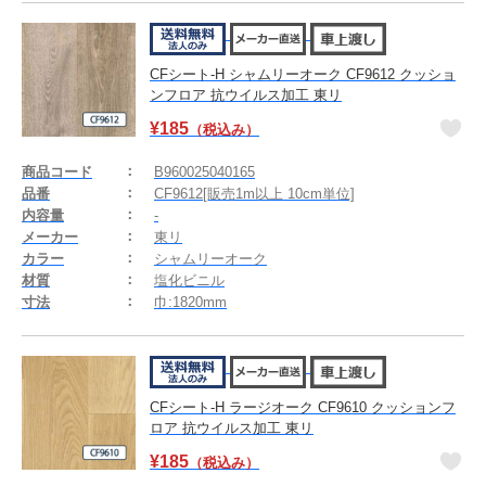
CFシート-H シャムリーオーク CF9612 クッショ
ンフロア 抗ウイルス加工 東リ
¥
185
（税込み）
商品コード
B960025040165
品番
CF9612[販売1m以上 10cm単位]
内容量
-
メーカー
東リ
カラー
シャムリーオーク
材質
塩化ビニル
寸法
巾:1820mm
CFシート-H ラージオーク CF9610 クッションフ
ロア 抗ウイルス加工 東リ
¥
185
（税込み）