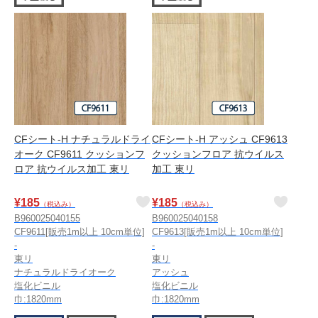
CFシート-H ナチュラルドライ
CFシート-H アッシュ CF9613
オーク CF9611 クッションフ
クッションフロア 抗ウイルス
ロア 抗ウイルス加工 東リ
加工 東リ
¥
185
¥
185
（税込み）
（税込み）
B960025040155
B960025040158
CF9611[販売1m以上 10cm単位]
CF9613[販売1m以上 10cm単位]
-
-
東リ
東リ
ナチュラルドライオーク
アッシュ
塩化ビニル
塩化ビニル
巾:1820mm
巾:1820mm