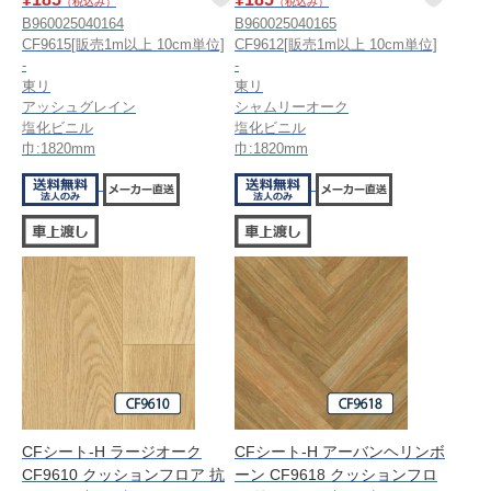
（税込み）
（税込み）
B960025040164
B960025040165
CF9615[販売1m以上 10cm単位]
CF9612[販売1m以上 10cm単位]
-
-
東リ
東リ
アッシュグレイン
シャムリーオーク
塩化ビニル
塩化ビニル
巾:1820mm
巾:1820mm
CFシート-H ラージオーク
CFシート-H アーバンヘリンボ
CF9610 クッションフロア 抗
ーン CF9618 クッションフロ