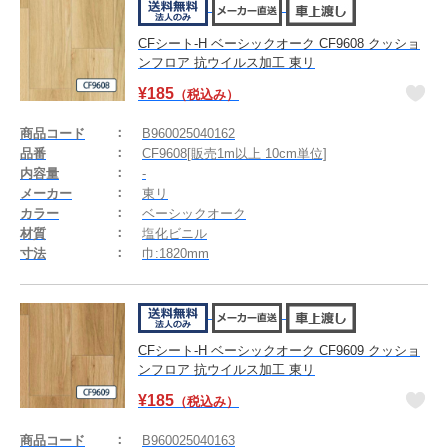
CFシート-H ベーシックオーク CF9608 クッショ
ンフロア 抗ウイルス加工 東リ
¥
185
（税込み）
商品コード
B960025040162
品番
CF9608[販売1m以上 10cm単位]
内容量
-
メーカー
東リ
カラー
ベーシックオーク
材質
塩化ビニル
寸法
巾:1820mm
CFシート-H ベーシックオーク CF9609 クッショ
ンフロア 抗ウイルス加工 東リ
¥
185
（税込み）
商品コード
B960025040163