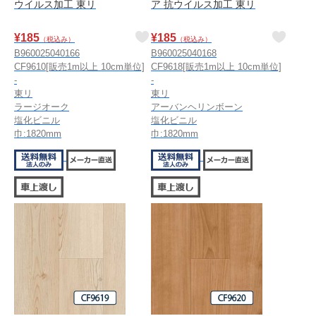
ウイルス加工 東リ
ア 抗ウイルス加工 東リ
¥
185
¥
185
（税込み）
（税込み）
B960025040166
B960025040168
CF9610[販売1m以上 10cm単位]
CF9618[販売1m以上 10cm単位]
-
-
東リ
東リ
ラージオーク
アーバンヘリンボーン
塩化ビニル
塩化ビニル
巾:1820mm
巾:1820mm