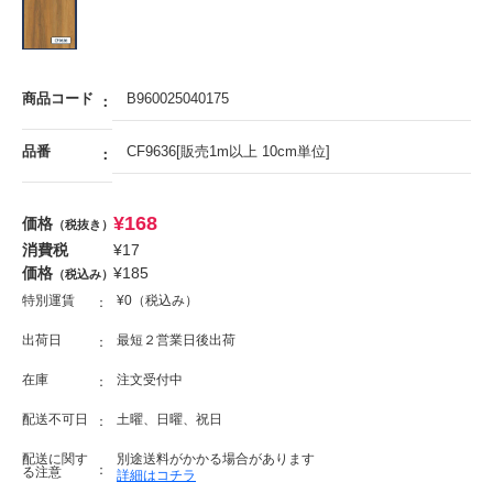
商品コード
B960025040175
品番
CF9636[販売1m以上 10cm単位]
¥
168
価格
（税抜き）
消費税
¥
17
価格
¥
185
（税込み）
特別運賃
¥0（税込み）
出荷日
最短２営業日後出荷
在庫
注文受付中
配送不可日
土曜、日曜、祝日
配送に関す
別途送料がかかる場合があります
る注意
詳細はコチラ