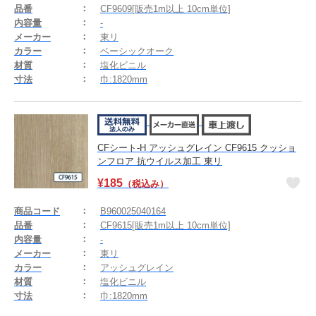
品番
CF9609[販売1m以上 10cm単位]
内容量
-
メーカー
東リ
カラー
ベーシックオーク
材質
塩化ビニル
寸法
巾:1820mm
CFシート-H アッシュグレイン CF9615 クッショ
ンフロア 抗ウイルス加工 東リ
¥
185
（税込み）
商品コード
B960025040164
品番
CF9615[販売1m以上 10cm単位]
内容量
-
メーカー
東リ
カラー
アッシュグレイン
材質
塩化ビニル
寸法
巾:1820mm