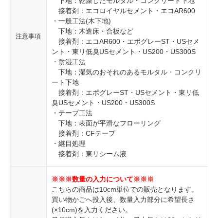
下地：乾燥したモルタル・コンクリート下地
接着剤：エコロイヤルセメント・エコAR600
・一般工法(木下地)
下地：木造床・合板など
注意事項
接着剤：エコAR600・エポグレーST・USセメ
ント・東リ低臭USセメント・US200・US300S
・耐湿工法
下地：湿気のおそれのあるモルタル・コンクリ
ート下地
接着剤：エポグレーST・USセメント・東リ低
臭USセメント・US200・US300S
・テープ工法
下地：表面が平滑なフローリング
接着剤：CFテープ
・継目処理
接着剤：東リシーム液
※※※数量の入力について※※※
こちらの商品は10cm単位での販売となります。
買い物かごへ投入後、数量入力部分に希望長さ
(×10cm)を入力ください。