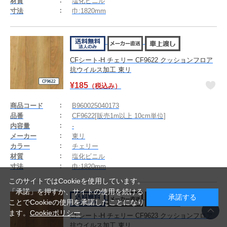
材質
塩化ビニル
寸法
巾:1820mm
CFシート-H チェリー CF9622 クッションフロア
抗ウイルス加工 東リ
¥
185
（税込み）
商品コード
B960025040173
品番
CF9622[販売1m以上 10cm単位]
内容量
-
メーカー
東リ
カラー
チェリー
材質
塩化ビニル
寸法
巾:1820mm
このサイトではCookieを使用しています。
「承諾」を押すか、サイトの使用を続ける
承諾する
ことでCookieの使用を承諾したことになり
ます。
Cookieポリシー
CFシート-H チェリー CF9623 クッションフロア
抗ウイルス加工 東リ