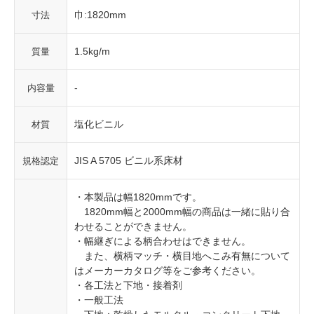
巾:1820mm
寸法
1.5kg/m
質量
-
内容量
塩化ビニル
材質
JIS A 5705 ビニル系床材
規格認定
・本製品は幅1820mmです。
1820mm幅と2000mm幅の商品は一緒に貼り合
わせることができません。
・幅継ぎによる柄合わせはできません。
また、横柄マッチ・横目地へこみ有無について
はメーカーカタログ等をご参考ください。
・各工法と下地・接着剤
・一般工法