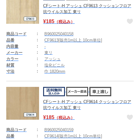
CFシート-H アッシュ CF9613 クッションフロア
抗ウイルス加工 東リ
¥
185
（税込み）
商品コード
B960025040158
品番
CF9613[販売1m以上 10cm単位]
内容量
-
メーカー
東リ
カラー
アッシュ
材質
塩化ビニル
寸法
巾:1820mm
CFシート-H アッシュ CF9614 クッションフロア
抗ウイルス加工 東リ
¥
185
（税込み）
商品コード
B960025040159
品番
CF9614[販売1m以上 10cm単位]