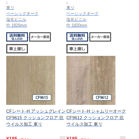
-
-
東リ
東リ
ベーシックオーク
ベーシックオーク
塩化ビニル
塩化ビニル
巾:1820mm
巾:1820mm
CFシート-H アッシュグレイン
CFシート-H シャムリーオーク
CF9615 クッションフロア 抗
CF9612 クッションフロア 抗
ウイルス加工 東リ
ウイルス加工 東リ
¥
185
¥
185