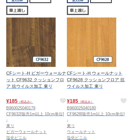
CFシート-H ビガーウォールナ
CFシート-H ウォールナット
ット CF9632 クッションフロ
CF9628 クッションフロア 抗
ア 抗ウイルス加工 東リ
ウイルス加工 東リ
¥
185
¥
185
（税込み）
（税込み）
B960025040179
B960025040180
CF9632[販売1m以上 10cm単位]
CF9628[販売1m以上 10cm単位]
-
-
東リ
東リ
ビガーウォールナット
ウォールナット
塩化ビニル
塩化ビニル