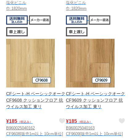
塩化ビニル
塩化ビニル
巾:1820mm
巾:1820mm
CFシート-H ベーシックオーク
CFシート-H ベーシックオーク
CF9608 クッションフロア 抗
CF9609 クッションフロア 抗
ウイルス加工 東リ
ウイルス加工 東リ
¥
185
¥
185
（税込み）
（税込み）
B960025040162
B960025040163
CF9608[販売1m以上 10cm単位]
CF9609[販売1m以上 10cm単位]