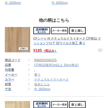
巾:1820mm
巾:1820mm
他の柄はこちら
CFシート-H ナチュラルドライオーク CF9611 ク
ッションフロア 抗ウイルス加工 東リ
¥
185
（税込み）
商品コード
B960025040155
品番
CF9611[販売1m以上 10cm単位]
内容量
-
メーカー
東リ
カラー
ナチュラルドライオーク
材質
塩化ビニル
寸法
巾:1820mm