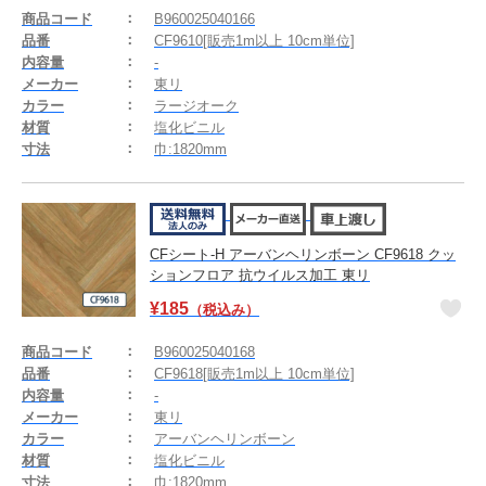
商品コード
B960025040166
品番
CF9610[販売1m以上 10cm単位]
内容量
-
メーカー
東リ
カラー
ラージオーク
材質
塩化ビニル
寸法
巾:1820mm
CFシート-H アーバンヘリンボーン CF9618 クッ
ションフロア 抗ウイルス加工 東リ
¥
185
（税込み）
商品コード
B960025040168
品番
CF9618[販売1m以上 10cm単位]
内容量
-
メーカー
東リ
カラー
アーバンヘリンボーン
材質
塩化ビニル
寸法
巾:1820mm