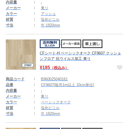
内容量
-
メーカー
東リ
カラー
アッシュ
材質
塩化ビニル
寸法
巾:1820mm
CFシート-H ベーシックオーク CF9607 クッショ
ンフロア 抗ウイルス加工 東リ
¥
185
（税込み）
商品コード
B960025040161
品番
CF9607[販売1m以上 10cm単位]
内容量
-
メーカー
東リ
カラー
ベーシックオーク
材質
塩化ビニル
寸法
巾:1820mm