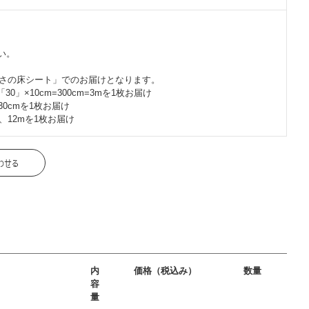
い。
長さの床シート」でのお届けとなります。
」×10cm=300cm=3mを1枚お届け
30cmを1枚お届け
、12mを1枚お届け
内
価格（税込み）
数量
容
量