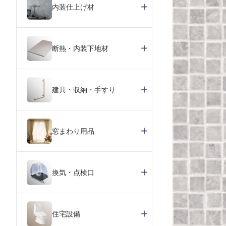
内装仕上げ材
断熱・内装下地材
建具・収納・手すり
窓まわり用品
換気・点検口
住宅設備