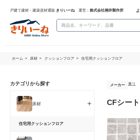
よ
戸建て建材・建築資材通販
きりいーね
運営：
株式会社桐井製作所
ホーム
>
床材
>
クッションフロア
>
住宅用クッションフロア
カテゴリから探す
東リ
メーカー
CFシート
床材
住宅用クッションフロア