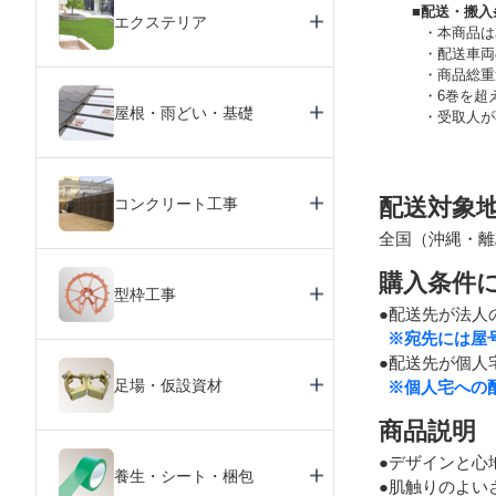
■配送・搬入
エクステリア
本商品は
配送車両
商品総重
6巻を超
屋根・雨どい・基礎
受取人が
配送対象
コンクリート工事
全国（沖縄・離
購入条件
型枠工事
●配送先が法人
※宛先には屋
●配送先が個人
足場・仮設資材
※個人宅への
商品説明
●デザインと心
養生・シート・梱包
●肌触りのよい