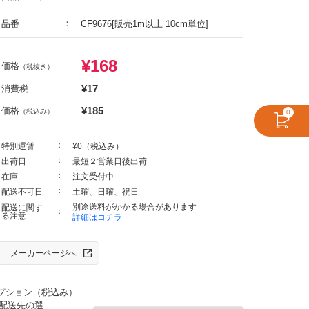
品番
CF9676[販売1m以上 10cm単位]
¥
168
価格
（税抜き）
¥
17
消費税
¥
185
価格
（税込み）
0
特別運賃
¥0（税込み）
出荷日
最短２営業日後出荷
在庫
注文受付中
配送不可日
土曜、日曜、祝日
別途送料がかかる場合があります
配送に関す
る注意
詳細はコチラ
メーカーページへ
プション（税込み）
配送先の選